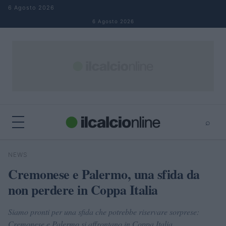
Salta al contenuto
6 Agosto 2026
6 Agosto 2026
⌕
×
⌕
NEWS
Cerca
Cremonese e Palermo, una sfida da
non perdere in Coppa Italia
Siamo pronti per una sfida che potrebbe riservare sorprese:
Cremonese e Palermo si affrontano in Coppa Italia.