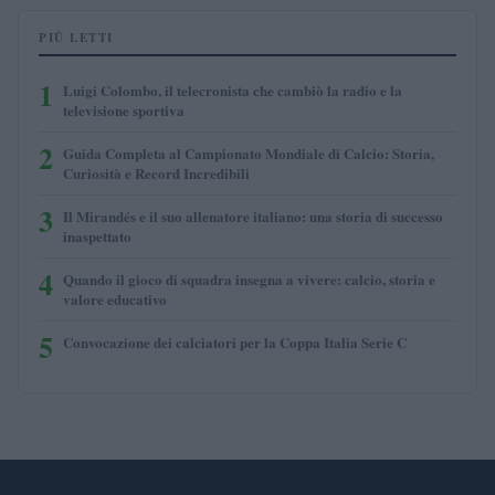
PIÙ LETTI
1
Luigi Colombo, il telecronista che cambiò la radio e la
televisione sportiva
2
Guida Completa al Campionato Mondiale di Calcio: Storia,
Curiosità e Record Incredibili
3
Il Mirandés e il suo allenatore italiano: una storia di successo
inaspettato
4
Quando il gioco di squadra insegna a vivere: calcio, storia e
valore educativo
5
Convocazione dei calciatori per la Coppa Italia Serie C