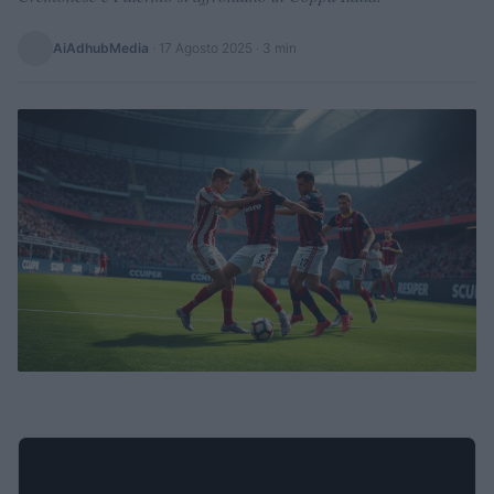
AiAdhubMedia
·
17 Agosto 2025
· 3 min