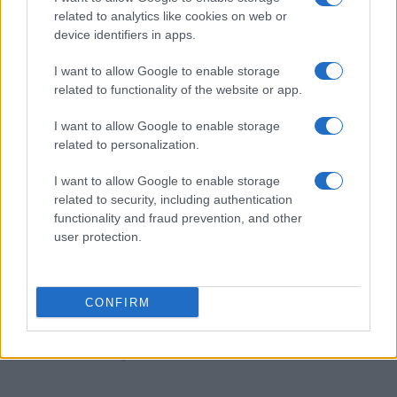
Quando il gioco di squadra insegna a vivere: calcio, storia e
related to analytics like cookies on web or
valore educativo
device identifiers in apps.
Francesca Lombardi · 27 Lug 2026
I want to allow Google to enable storage
NEWS
related to functionality of the website or app.
I want to allow Google to enable storage
related to personalization.
I want to allow Google to enable storage
related to security, including authentication
functionality and fraud prevention, and other
user protection.
CONFIRM
Evento sportivo e culturale a Calcio: programma e dettagli
Andrea Conforti · 26 Lug 2026