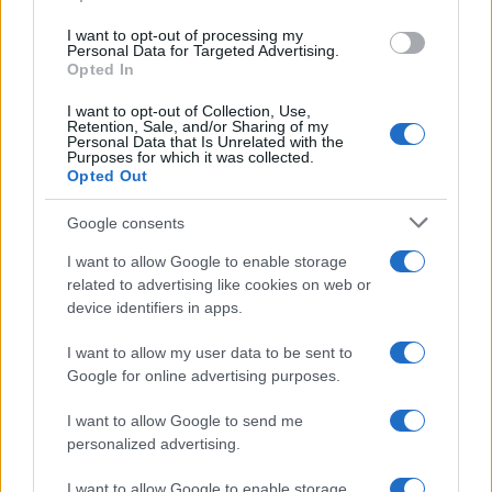
I want to opt-out of processing my
Personal Data for Targeted Advertising.
Opted In
CSI Bergamo: Tra Corsi, Eventi e Protezione dei Dati
I want to opt-out of Collection, Use,
Personali
Retention, Sale, and/or Sharing of my
Personal Data that Is Unrelated with the
Francesca Lombardi · 29 Lug 2026
Purposes for which it was collected.
Opted Out
NEWS
Google consents
I want to allow Google to enable storage
related to advertising like cookies on web or
device identifiers in apps.
I want to allow my user data to be sent to
Google for online advertising purposes.
I want to allow Google to send me
personalized advertising.
I want to allow Google to enable storage