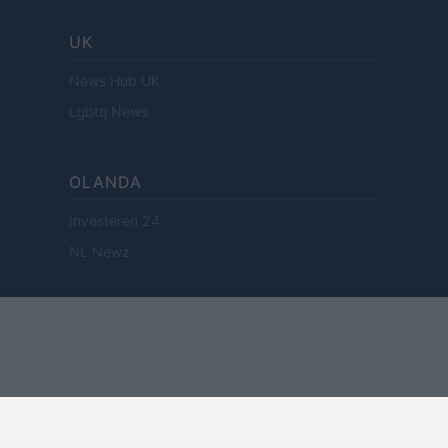
UK
News Hub UK
Lgbtq News
OLANDA
Investeren 24
NL Newz