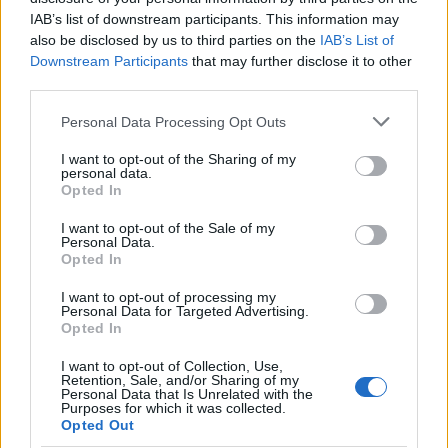
IAB’s list of downstream participants. This information may
also be disclosed by us to third parties on the
IAB’s List of
Downstream Participants
that may further disclose it to other
third parties.
Please note that this website/app uses one or more Google
Personal Data Processing Opt Outs
services and may gather and store information including but
not limited to your visit or usage behaviour. You may click to
I want to opt-out of the Sharing of my
personal data.
grant or deny consent to Google and its third-party tags to
Opted In
use your data for below specified purposes in below Google
consent section.
I want to opt-out of the Sale of my
Personal Data.
Opted In
Continua a leggere
I want to opt-out of processing my
Personal Data for Targeted Advertising.
Opted In
NEWS
I want to opt-out of Collection, Use,
Retention, Sale, and/or Sharing of my
Personal Data that Is Unrelated with the
Purposes for which it was collected.
Opted Out