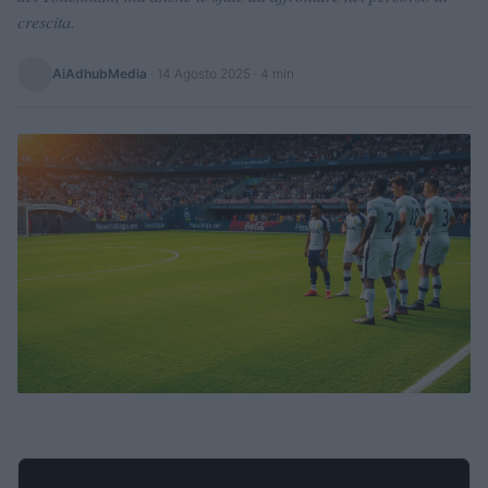
crescita.
AiAdhubMedia
·
14 Agosto 2025
· 4 min