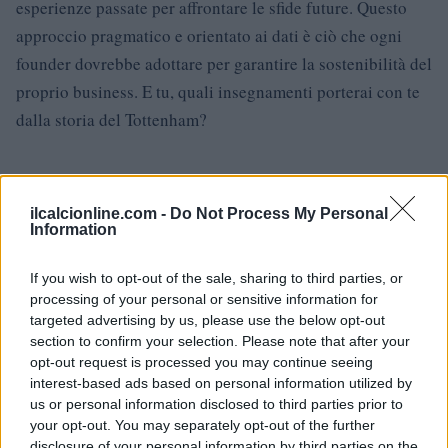
esperienze passate per affrontare le sfide future. Questo
approccio pragmatico e orientato ai dati è ciò che ogni
founder dovrebbe adottare per garantire la sostenibilità del
proprio business. E tu, quali insegnamenti porterai con te
dalla storia del Tottenham?
AUTORE
ilcalcionline.com -
Do Not Process My Personal
AiAdhubMedia
Information
If you wish to opt-out of the sale, sharing to third parties, or
processing of your personal or sensitive information for
targeted advertising by us, please use the below opt-out
section to confirm your selection. Please note that after your
opt-out request is processed you may continue seeing
interest-based ads based on personal information utilized by
us or personal information disclosed to third parties prior to
your opt-out. You may separately opt-out of the further
disclosure of your personal information by third parties on the