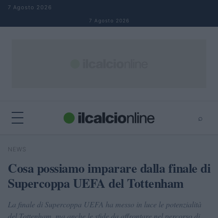
Salta al contenuto
7 Agosto 2026
7 Agosto 2026
⌕
×
⌕
NEWS
Cerca
Cosa possiamo imparare dalla finale di
Supercoppa UEFA del Tottenham
La finale di Supercoppa UEFA ha messo in luce le potenzialità
del Tottenham, ma anche le sfide da affrontare nel percorso di