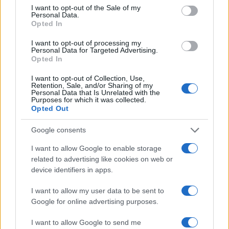
consent section.
I want to opt-out of the Sale of my
Personal Data.
Opted In
I want to opt-out of processing my
Personal Data for Targeted Advertising.
Opted In
I want to opt-out of Collection, Use,
Retention, Sale, and/or Sharing of my
Personal Data that Is Unrelated with the
Champions League e Europa League: i ricavi garantiti alle
Purposes for which it was collected.
squadre italiane
Opted Out
Ilaria Mauri · 9 Ago 2026
Google consents
CAMPIONATI E COMPETIZIONI
I want to allow Google to enable storage
related to advertising like cookies on web or
device identifiers in apps.
I want to allow my user data to be sent to
Google for online advertising purposes.
I want to allow Google to send me