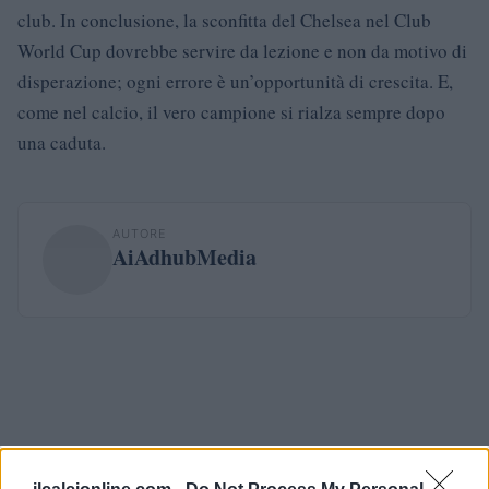
club. In conclusione, la sconfitta del Chelsea nel Club
World Cup dovrebbe servire da lezione e non da motivo di
disperazione; ogni errore è un’opportunità di crescita. E,
come nel calcio, il vero campione si rialza sempre dopo
una caduta.
AUTORE
AiAdhubMedia