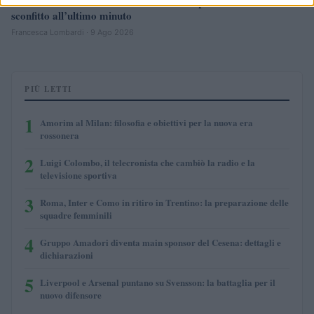
Udinese vince la Friuli Venezia Giulia Cup 2026: il Barcellona
sconfitto all’ultimo minuto
Francesca Lombardi · 9 Ago 2026
PIÙ LETTI
1
Amorim al Milan: filosofia e obiettivi per la nuova era
rossonera
2
Luigi Colombo, il telecronista che cambiò la radio e la
televisione sportiva
3
Roma, Inter e Como in ritiro in Trentino: la preparazione delle
squadre femminili
4
Gruppo Amadori diventa main sponsor del Cesena: dettagli e
dichiarazioni
5
Liverpool e Arsenal puntano su Svensson: la battaglia per il
nuovo difensore