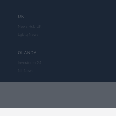
UK
News Hub UK
Lgbtq News
OLANDA
Investeren 24
NL Newz