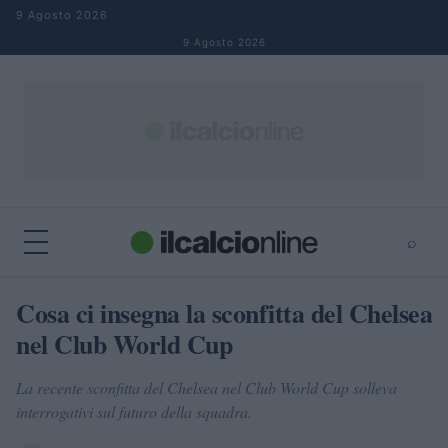
Salta al contenuto
9 Agosto 2026
9 Agosto 2026
⌕
×
⌕
Cosa ci insegna la sconfitta del Chelsea
Cerca
nel Club World Cup
La recente sconfitta del Chelsea nel Club World Cup solleva
interrogativi sul futuro della squadra.