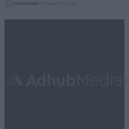
AiAdhubMedia
·
21 Giugno 2025
· 3 min