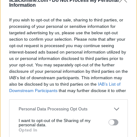
ilcalcionline.com -
Do Not Process My Personal
Information
If you wish to opt-out of the sale, sharing to third parties, or
processing of your personal or sensitive information for
targeted advertising by us, please use the below opt-out
section to confirm your selection. Please note that after your
opt-out request is processed you may continue seeing
interest-based ads based on personal information utilized by
us or personal information disclosed to third parties prior to
your opt-out. You may separately opt-out of the further
disclosure of your personal information by third parties on the
IAB’s list of downstream participants. This information may
also be disclosed by us to third parties on the
IAB’s List of
Downstream Participants
that may further disclose it to other
Continua a leggere
third parties.
Please note that this website/app uses one or more Google
Personal Data Processing Opt Outs
CAMPIONATI E COMPETIZIONI
services and may gather and store information including but
not limited to your visit or usage behaviour. You may click to
I want to opt-out of the Sharing of my
personal data.
grant or deny consent to Google and its third-party tags to
Opted In
use your data for below specified purposes in below Google