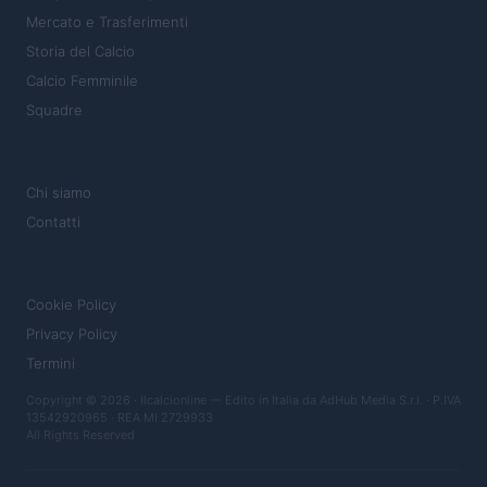
Mercato e Trasferimenti
Storia del Calcio
Calcio Femminile
Squadre
MAGAZINE
Chi siamo
Contatti
LEGALE
Cookie Policy
Privacy Policy
Termini
Copyright © 2026 · Ilcalcionline — Edito in Italia da
AdHub Media S.r.l.
· P.IVA
13542920965 · REA MI 2729933
All Rights Reserved