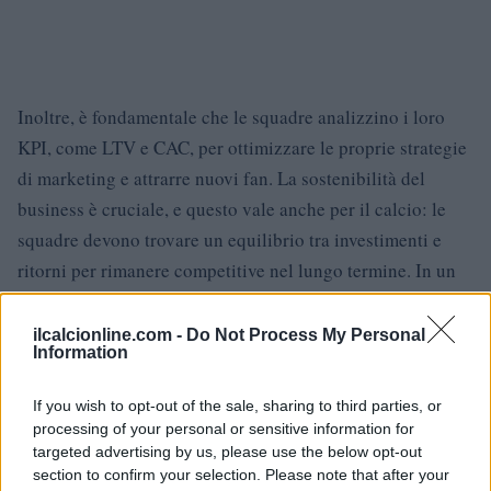
Inoltre, è fondamentale che le squadre analizzino i loro
KPI, come LTV e CAC, per ottimizzare le proprie strategie
di marketing e attrarre nuovi fan. La sostenibilità del
business è cruciale, e questo vale anche per il calcio: le
squadre devono trovare un equilibrio tra investimenti e
ritorni per rimanere competitive nel lungo termine. In un
panorama calcistico in continua evoluzione, quali passi
pensi siano necessari per restare al passo con i tempi?
ilcalcionline.com -
Do Not Process My Personal
Information
If you wish to opt-out of the sale, sharing to third parties, or
AUTORE
processing of your personal or sensitive information for
AiAdhubMedia
targeted advertising by us, please use the below opt-out
section to confirm your selection. Please note that after your