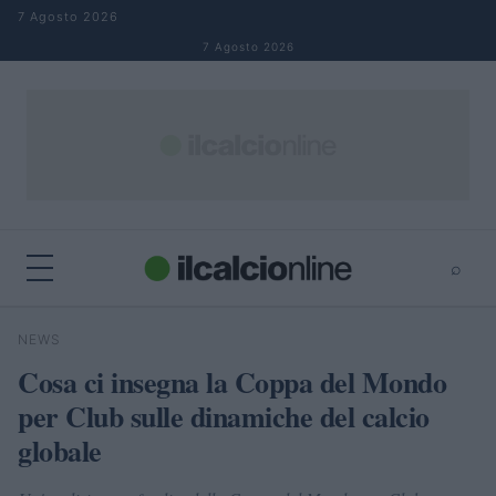
Salta al contenuto
7 Agosto 2026
7 Agosto 2026
⌕
×
⌕
NEWS
Cerca
Cosa ci insegna la Coppa del Mondo
per Club sulle dinamiche del calcio
globale