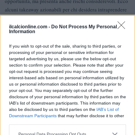
opportunità, ma presenta anche rischi considerevoli. Ecco
alcuni takeaway azionabili per chi desidera intraprendere
questo viaggio:
ilcalcionline.com -
Do Not Process My Personal
Analizza il tuo CAC in relazione all’LTV per garantire
Information
sostenibilità.
Focalizzati sulla fidelizzazione degli utenti attraverso un
If you wish to opt-out of the sale, sharing to third parties, or
prodotto che risponda alle loro esigenze.
processing of your personal or sensitive information for
targeted advertising by us, please use the below opt-out
Monitora costantemente il burn rate e ottimizza le spese
section to confirm your selection. Please note that after your
per l’acquisizione di clienti.
opt-out request is processed you may continue seeing
Incoraggia l’interazione tra gli utenti per costruire una
interest-based ads based on personal information utilized by
comunità attorno al tuo prodotto.
us or personal information disclosed to third parties prior to
Adotta una strategia a lungo termine, tenendo conto delle
your opt-out. You may separately opt-out of the further
dinamiche di mercato e della normativa vigente.
disclosure of your personal information by third parties on the
IAB’s list of downstream participants. This information may
also be disclosed by us to third parties on the
IAB’s List of
Downstream Participants
that may further disclose it to other
AUTORE
third parties.
AiAdhubMedia
Please note that this website/app uses one or more Google
Personal Data Processing Opt Outs