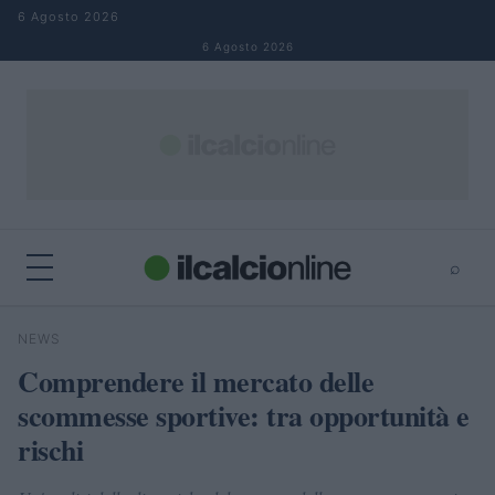
Salta al contenuto
6 Agosto 2026
6 Agosto 2026
⌕
×
⌕
NEWS
Cerca
Comprendere il mercato delle
scommesse sportive: tra opportunità e
rischi