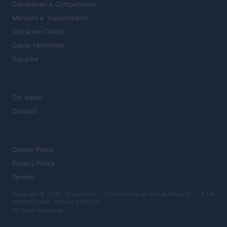
Campionati e Competizioni
Mercato e Trasferimenti
Storia del Calcio
Calcio Femminile
Squadre
MAGAZINE
Chi siamo
Contatti
LEGALE
Cookie Policy
Privacy Policy
Termini
Copyright © 2026 · Ilcalcionline — Edito in Italia da
AdHub Media S.r.l.
· P.IVA
13542920965 · REA MI 2729933
All Rights Reserved