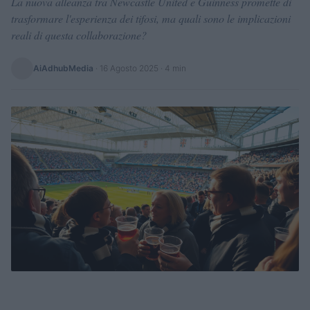
La nuova alleanza tra Newcastle United e Guinness promette di
trasformare l'esperienza dei tifosi, ma quali sono le implicazioni
reali di questa collaborazione?
AiAdhubMedia
·
16 Agosto 2025
· 4 min