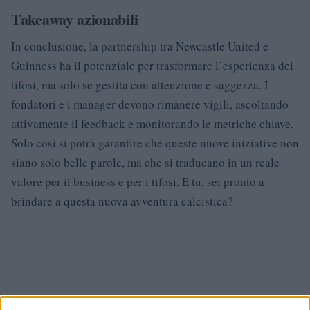
Takeaway azionabili
In conclusione, la partnership tra Newcastle United e
Guinness ha il potenziale per trasformare l’esperienza dei
tifosi, ma solo se gestita con attenzione e saggezza. I
fondatori e i manager devono rimanere vigili, ascoltando
attivamente il feedback e monitorando le metriche chiave.
Solo così si potrà garantire che queste nuove iniziative non
siano solo belle parole, ma che si traducano in un reale
valore per il business e per i tifosi. E tu, sei pronto a
brindare a questa nuova avventura calcistica?