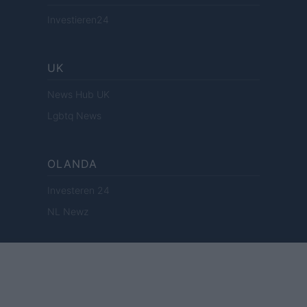
Investieren24
UK
News Hub UK
Lgbtq News
OLANDA
Investeren 24
NL Newz