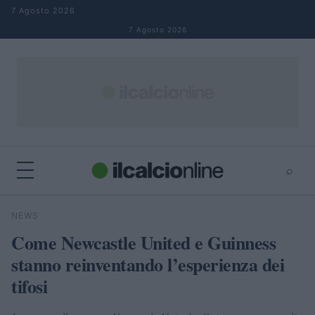
Salta al contenuto
7 Agosto 2026
7 Agosto 2026
⌕
×
⌕
NEWS
Cerca
Come Newcastle United e Guinness
stanno reinventando l’esperienza dei
tifosi