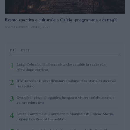
Evento sportivo e culturale a Calcio: programma e dettagli
Andrea Conforti · 26 Lug 2026
PIÙ LETTI
1
Luigi Colombo, il telecronista che cambiò la radio e la
televisione sportiva
2
Il Mirandés e il suo allenatore italiano: una storia di successo
inaspettato
3
Quando il gioco di squadra insegna a vivere: calcio, storia e
valore educativo
4
Guida Completa al Campionato Mondiale di Calcio: Storia,
Curiosità e Record Incredibili