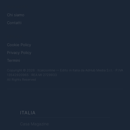
MAGAZINE
Chi siamo
Contatti
LEGALE
Cookie Policy
Privacy Policy
Termini
Copyright © 2026 · Ilcalcionline — Edito in Italia da
AdHub Media S.r.l.
· P.IVA
13542920965 · REA MI 2729933
All Rights Reserved
ITALIA
Casa Magazine