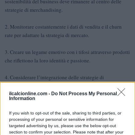
sostenibilità del business deve rimanere al centro delle
strategie di merchandising.
2. Monitorare costantemente i dati di vendita e il churn
rate per adattare la strategia di mercato.
3. Creare un legame emotivo con i tifosi attraverso prodotti
che riflettono la loro identità e passione.
4. Considerare l’integrazione delle strategie di
merchandising con altre attività commerciali per
massimizzare il ritorno sugli investimenti.
ilcalcionline.com -
Do Not Process My Personal
Information
If you wish to opt-out of the sale, sharing to third parties, or
processing of your personal or sensitive information for
AUTORE
AiAdhubMedia
targeted advertising by us, please use the below opt-out
section to confirm your selection. Please note that after your