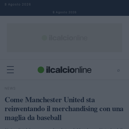
Salta al contenuto
8 Agosto 2026
8 Agosto 2026
⌕
×
⌕
NEWS
Cerca
Come Manchester United sta
reinventando il merchandising con una
maglia da baseball