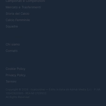
Campionati e Competizioni
Mercato e Trasferimenti
Storia del Calcio
Calcio Femminile
Squadre
MAGAZINE
Chi siamo
Contatti
LEGALE
Cookie Policy
Privacy Policy
Termini
Copyright © 2026 · Ilcalcionline — Edito in Italia da
AdHub Media S.r.l.
· P.IVA
13542920965 · REA MI 2729933
All Rights Reserved