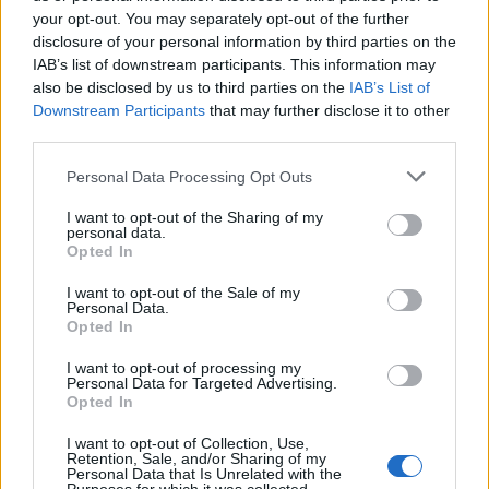
your opt-out. You may separately opt-out of the further
disclosure of your personal information by third parties on the
IAB’s list of downstream participants. This information may
also be disclosed by us to third parties on the
IAB’s List of
Downstream Participants
that may further disclose it to other
third parties.
Please note that this website/app uses one or more Google
Personal Data Processing Opt Outs
services and may gather and store information including but
not limited to your visit or usage behaviour. You may click to
I want to opt-out of the Sharing of my
personal data.
grant or deny consent to Google and its third-party tags to
Opted In
use your data for below specified purposes in below Google
consent section.
I want to opt-out of the Sale of my
Personal Data.
Opted In
I want to opt-out of processing my
Personal Data for Targeted Advertising.
Continua a leggere
Opted In
I want to opt-out of Collection, Use,
Retention, Sale, and/or Sharing of my
NEWS
Personal Data that Is Unrelated with the