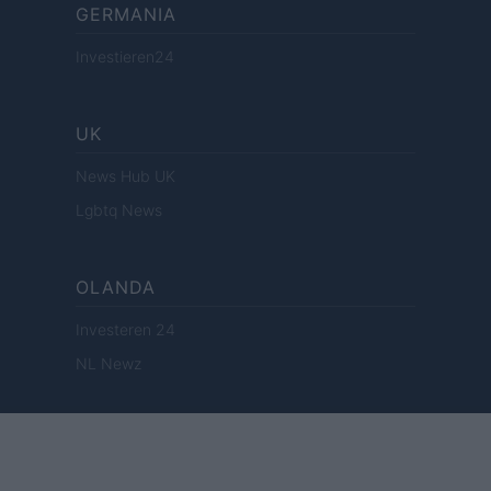
GERMANIA
Investieren24
UK
News Hub UK
Lgbtq News
OLANDA
Investeren 24
NL Newz