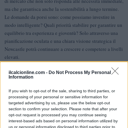
di mercato che non solo risponda alle necessità immediate,
ma che garantisca anche la sostenibilità a lungo termine.
Le domande da porsi sono: come possiamo investire in
modo intelligente? Quali priorità stabilire per garantire un
equilibrio tra esperienza e gioventù? Solo attraverso una
pianificazione oculata e una chiara visione strategica il
Newcastle potrà continuare a crescere e competere a livelli
elevati.
ilcalcionline.com -
Do Not Process My Personal
Information
AUTORE
AiAdhubMedia
If you wish to opt-out of the sale, sharing to third parties, or
processing of your personal or sensitive information for
targeted advertising by us, please use the below opt-out
section to confirm your selection. Please note that after your
opt-out request is processed you may continue seeing
interest-based ads based on personal information utilized by
us or personal information disclosed to third parties prior to