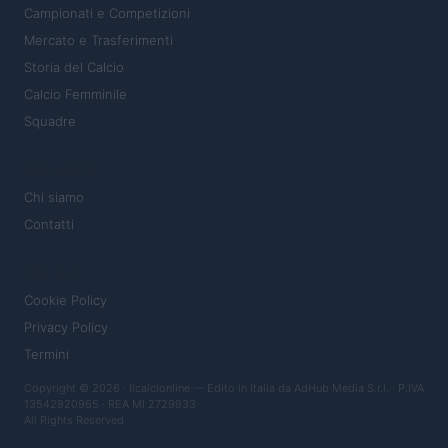
Campionati e Competizioni
Mercato e Trasferimenti
Storia del Calcio
Calcio Femminile
Squadre
MAGAZINE
Chi siamo
Contatti
LEGALE
Cookie Policy
Privacy Policy
Termini
Copyright © 2026 · Ilcalcionline — Edito in Italia da
AdHub Media S.r.l.
· P.IVA
13542920965 · REA MI 2729933
All Rights Reserved