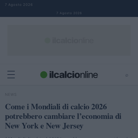
Salta al contenuto
7 Agosto 2026
7 Agosto 2026
⌕
×
⌕
NEWS
Cerca
Come i Mondiali di calcio 2026
potrebbero cambiare l’economia di
New York e New Jersey