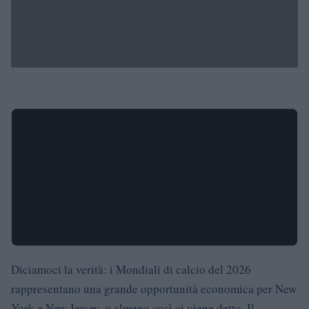
Diciamoci la verità: i Mondiali di calcio del 2026
rappresentano una grande opportunità economica per New
York e New Jersey, o almeno così ci viene detto. Il