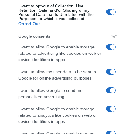
I want to opt-out of Collection, Use,
Retention, Sale, and/or Sharing of my
Continua a leggere
Personal Data that Is Unrelated with the
Purposes for which it was collected.
Opted Out
NEWS
Google consents
I want to allow Google to enable storage
related to advertising like cookies on web or
device identifiers in apps.
I want to allow my user data to be sent to
Google for online advertising purposes.
I want to allow Google to send me
personalized advertising.
I want to allow Google to enable storage
CSI Bergamo: Tra Corsi, Eventi e Protezione dei Dati
related to analytics like cookies on web or
Personali
device identifiers in apps.
Francesca Lombardi · 29 Lug 2026
I want to allow Google to enable storage