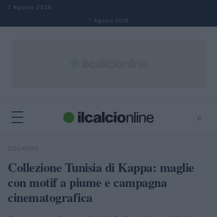
Salta al contenuto
7 Agosto 2026
7 Agosto 2026
⌕
×
⌕
SQUADRE
Cerca
Collezione Tunisia di Kappa: maglie
con motif a piume e campagna
cinematografica