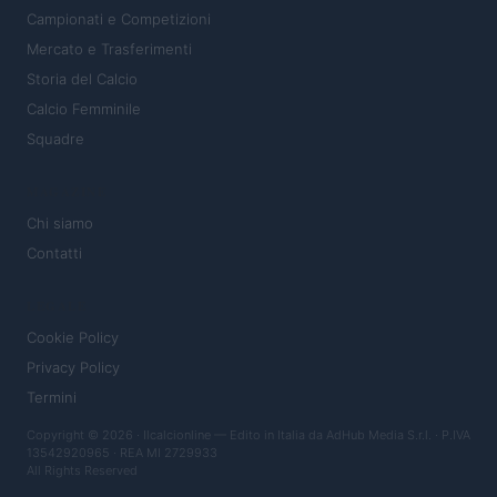
Campionati e Competizioni
Mercato e Trasferimenti
Storia del Calcio
Calcio Femminile
Squadre
MAGAZINE
Chi siamo
Contatti
LEGALE
Cookie Policy
Privacy Policy
Termini
Copyright © 2026 · Ilcalcionline — Edito in Italia da
AdHub Media S.r.l.
· P.IVA
13542920965 · REA MI 2729933
All Rights Reserved