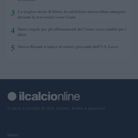
3
La tragica storia di Faten, la calciatrice marocchina annegata
durante la traversata verso Ceuta
4
Nuove regole per gli abbonamenti del Como: cosa cambia per i
tifosi
5
Marco Bisanti si unisce al settore giovanile dell’U.S. Lecce
Il calcio a portata di click: notizie, analisi e passione
SEZIONI
News