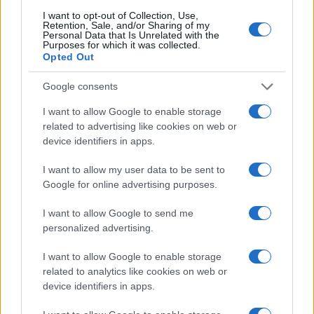
I want to opt-out of Collection, Use,
Continua a leggere
Retention, Sale, and/or Sharing of my
Personal Data that Is Unrelated with the
Purposes for which it was collected.
Opted Out
SQUADRE
Google consents
I want to allow Google to enable storage
related to advertising like cookies on web or
device identifiers in apps.
I want to allow my user data to be sent to
Google for online advertising purposes.
I want to allow Google to send me
personalized advertising.
Nuoto CSI: promozioni, open day e rinnovi per la stagione
I want to allow Google to enable storage
2026/2027
related to analytics like cookies on web or
device identifiers in apps.
Francesca Lombardi · 6 Ago 2026