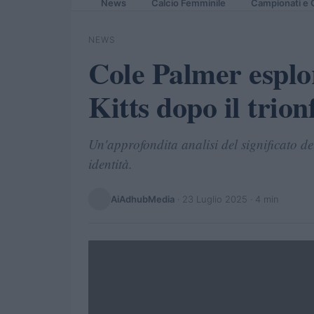
News
Calcio Femminile
Campionati e 
NEWS
Cole Palmer esplor
Kitts dopo il trio
Un'approfondita analisi del significato de
identità.
AiAdhubMedia
·
23 Luglio 2025
· 4 min