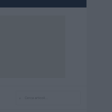
⌕
Cerca