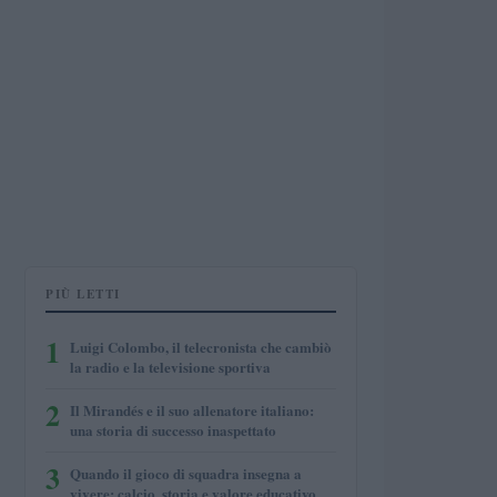
PIÙ LETTI
1
Luigi Colombo, il telecronista che cambiò
la radio e la televisione sportiva
2
Il Mirandés e il suo allenatore italiano:
una storia di successo inaspettato
3
Quando il gioco di squadra insegna a
vivere: calcio, storia e valore educativo