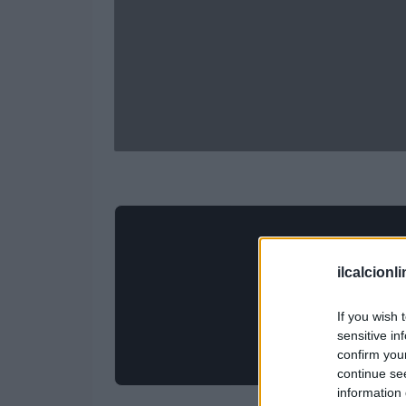
ilcalcionl
If you wish 
sensitive in
confirm you
continue se
information 