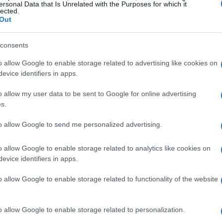
ersonal Data that Is Unrelated with the Purposes for which it
lected.
n è solo una strategia di marketing, ma un modo per
Out
 Le sue parole, semplici e genuine, risuonano come un
nessi alle proprie origini può rivelarsi un vantaggio nel
consents
o allow Google to enable storage related to advertising like cookies on
evice identifiers in apps.
o allow my user data to be sent to Google for online advertising
s.
to allow Google to send me personalized advertising.
o allow Google to enable storage related to analytics like cookies on
evice identifiers in apps.
o allow Google to enable storage related to functionality of the website
o allow Google to enable storage related to personalization.