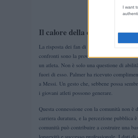
I want t
authenti
Il calore della comunità
La risposta dei fan di St Kitts è stata straord
confronti sono la prova che le radici cultura
un atleta. Non è solo una questione di abili
fuori di esso. Palmer ha ricevuto compliment
a Messi. Un gesto che, sebbene possa sembrar
i giovani atleti possono generare.
Questa connessione con la comunità non è da 
carriera duratura, e la percezione pubblica 
comunità può contribuire a costruire una bas
longevità e successo professionale. I dati di 