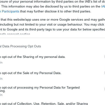
losure of your personal information by third parties on the IAB’s list of
 dopo la straordinaria vittoria del Chelsea al Club
. This information may also be disclosed by us to third parties on the
IA
a fondamentale per gli atleti connettersi alle proprie
Participants
that may further disclose it to other third parties.
osto su risultati immediati e visibilità, Palmer ha scelto
 that this website/app uses one or more Google services and may gath
ita attenzione. Ma quanto può influenzare la carriera di
including but not limited to your visit or usage behaviour. You may click 
 to Google and its third-party tags to use your data for below specifi
significativo?
ogle consent section.
l Data Processing Opt Outs
a dove è nato suo nonno, per una visita che non è stata
o opt-out of the Sharing of my personal data.
In
i profonda connessione personale. Indossando
is sulle sue scarpe, ha mostrato a tutti l’importanza
o opt-out of the Sale of my Personal Data.
lo simbolico; in un mondo in cui molti atleti cercano di
In
 proprie radici può infondere un senso di autenticità e
to opt-out of processing my Personal Data for Targeted
ing.
dotto sa che l’autenticità è un valore raro e prezioso.
In
on i giovani locali, giocando a calcio e firmando
o opt-out of Collection, Use, Retention, Sale, and/or Sharing