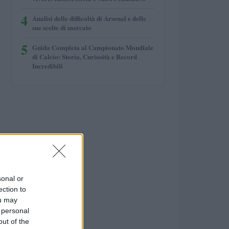
4
Analisi delle difficoltà di Arsenal e delle
sue scelte di mercato
5
Guida Completa al Campionato Mondiale
di Calcio: Storia, Curiosità e Record
Incredibili
sonal or
ection to
ou may
 personal
out of the