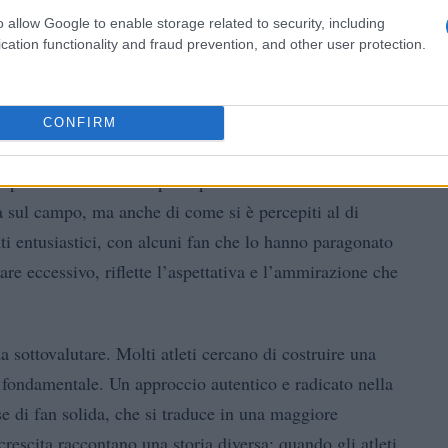
o allow Google to enable storage related to security, including
cation functionality and fraud prevention, and other user protection.
CONFIRM
inaria. Il sostegno e l’affetto mostrati nei suoi
li possono avere un impatto profondo sulla carriera di
tà sul campo, ma anche di come si è percepiti al di
i entusiastici, con alcuni fan che lo hanno paragonato
e eccessivo, riflette l’aspettativa e l’ammirazione che
sottovalutare. Molti atleti cercano di costruire una
è fondamentale. Un approccio autentico e radicato nella
e di fan solida, che si traduce in una maggiore
crescita raccontano una storia diversa: quando gli atleti