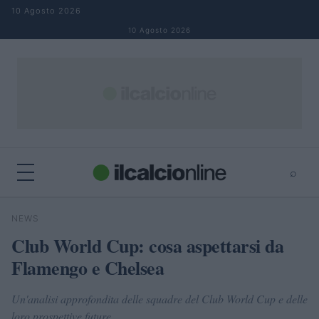
Salta al contenuto
10 Agosto 2026
10 Agosto 2026
⌕
×
⌕
NEWS
Cerca
Club World Cup: cosa aspettarsi da
Flamengo e Chelsea
Un'analisi approfondita delle squadre del Club World Cup e delle
loro prospettive future.