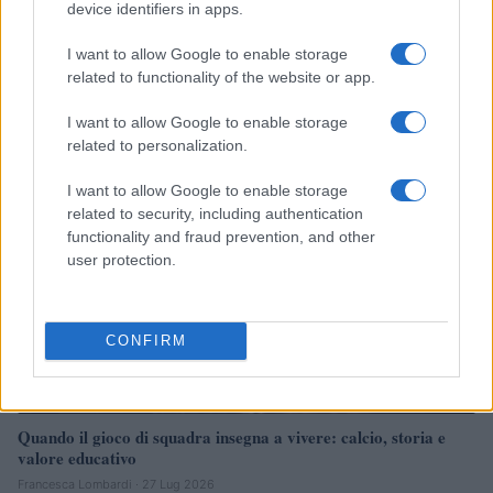
device identifiers in apps.
CSI Bergamo: Tra Corsi, Eventi e Protezione dei Dati
Personali
I want to allow Google to enable storage
related to functionality of the website or app.
Francesca Lombardi · 29 Lug 2026
I want to allow Google to enable storage
NEWS
related to personalization.
I want to allow Google to enable storage
related to security, including authentication
functionality and fraud prevention, and other
user protection.
CONFIRM
Quando il gioco di squadra insegna a vivere: calcio, storia e
valore educativo
Francesca Lombardi · 27 Lug 2026