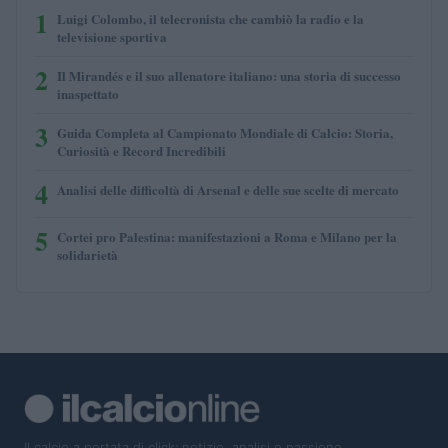
1
Luigi Colombo, il telecronista che cambiò la radio e la
televisione sportiva
2
Il Mirandés e il suo allenatore italiano: una storia di successo
inaspettato
3
Guida Completa al Campionato Mondiale di Calcio: Storia,
Curiosità e Record Incredibili
4
Analisi delle difficoltà di Arsenal e delle sue scelte di mercato
5
Cortei pro Palestina: manifestazioni a Roma e Milano per la
solidarietà
Il calcio a portata di click: notizie, analisi e passione