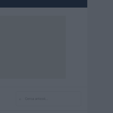
⌕
Cerca