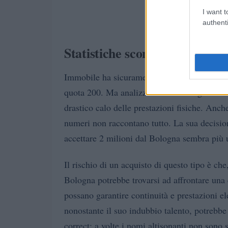
I want t
authenti
Statistiche scomode e prospet
Immobile ha sicuramente un curriculum impr
quota 200. Ma analizziamo i fatti: i giocato
drastico calo delle prestazioni fisiche. Anc
numeri non raccontano tutto. La sua decision
accettare 2 milioni dal Bologna sembra più 
Il rischio di un acquisto di questo tipo è che,
Bologna potrebbe trovarsi ad affrontare una c
possano garantire continuità e prestazioni 
nonostante il suo indubbio talento, potrebbe 
correct: a volte i nomi altisonanti non sono