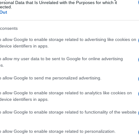
ersonal Data that Is Unrelated with the Purposes for which it
lected.
strade. Questo dovrebbe farci riflettere: se una
Out
 B, possiamo davvero pensare che al Bologna possa
tà è che, in un calcio che corre veloce, serve ben altro
consents
o allow Google to enable storage related to advertising like cookies on
evice identifiers in apps.
o allow my user data to be sent to Google for online advertising
s.
to allow Google to send me personalized advertising.
o allow Google to enable storage related to analytics like cookies on
evice identifiers in apps.
o allow Google to enable storage related to functionality of the website
o allow Google to enable storage related to personalization.