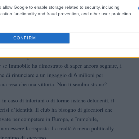
o allow Google to enable storage related to security, including
cation functionality and fraud prevention, and other user protection.
tive future
CONFIRM
essionante, con 169 gol in Serie A e a un passo dalla
ri che hanno passato i 30 anni tendono a vedere un
he se Immobile ha dimostrato di saper ancora segnare, i
e di rinunciare a un ingaggio di 6 milioni per
una resa che una vittoria. Non ti sembra strano?
 in caso di infortuni o di forme fisiche deludenti, il
risi d’identità. Il club ha bisogno di giocatori che
elevate per competere in Europa, e Immobile,
non essere la risposta. La realtà è meno politically
 sinonimo di successo.