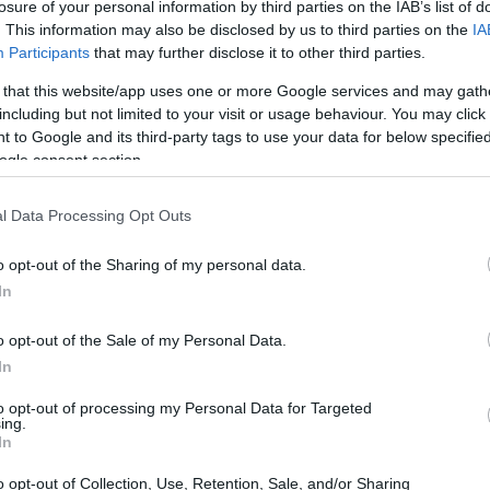
losure of your personal information by third parties on the IAB’s list of
 un circo di illusioni, e la notizia dell’arrivo di Ciro
. This information may also be disclosed by us to third parties on the
IA
taccante che ha scritto pagine importanti con la
Participants
that may further disclose it to other third parties.
 esperienze miste. È davvero il rinforzo che i felsinei
 that this website/app uses one or more Google services and may gath
far sognare i tifosi? La realtà è meno politically correct
including but not limited to your visit or usage behaviour. You may click 
 to Google and its third-party tags to use your data for below specifi
ogle consent section.
cutere
l Data Processing Opt Outs
secutive alle coppe europee e vincitore della Coppa
o opt-out of the Sharing of my personal data.
In
uova avventura con Immobile. Ma chiariamo subito: la
non è esattamente quella che ci si aspetterebbe. Certo,
o opt-out of the Sale of my Personal Data.
n il Besiktas, ma nessuno può negare che la sua
In
 il suo apporto sarà sufficiente a mantenere il Bologna
to opt-out of processing my Personal Data for Targeted
ing.
ittimo, non credi?
In
 interesse per lui come alternativa a Lautaro Martinez
o opt-out of Collection, Use, Retention, Sale, and/or Sharing