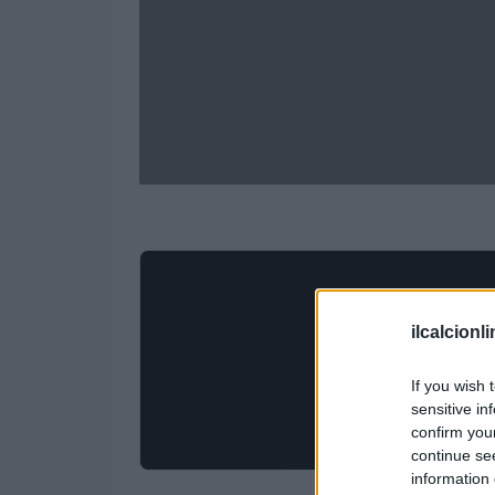
ilcalcionl
If you wish 
sensitive in
confirm you
continue se
information 