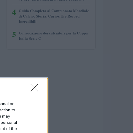
4
Guida Completa al Campionato Mondiale
di Calcio: Storia, Curiosità e Record
Incredibili
5
Convocazione dei calciatori per la Coppa
Italia Serie C
sonal or
ection to
ou may
 personal
out of the