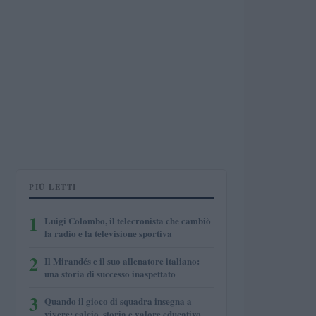
PIÙ LETTI
1
Luigi Colombo, il telecronista che cambiò
la radio e la televisione sportiva
2
Il Mirandés e il suo allenatore italiano:
una storia di successo inaspettato
3
Quando il gioco di squadra insegna a
vivere: calcio, storia e valore educativo