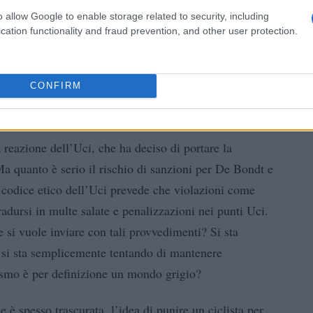
o allow Google to enable storage related to security, including
cation functionality and fraud prevention, and other user protection.
CONFIRM
 dell’Uci
 reazione dell’Uci, che ha deciso di portare la
a quanto è serio il rischio di sanzioni per De Bondt e
 codice etico dell’Uci prevede che violazioni come
radursi in multe salate e penalizzazioni nei punti Uci.
si vuole inviare con tali provvedimenti? Si sta
o si sta semplicemente tentando di mantenere
ismo è per definizione un mondo grigio?
 è spesso trascurata, l’idea di punire un ciclista per