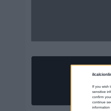
ilcalcionl
If you wish 
sensitive in
confirm you
continue se
information 