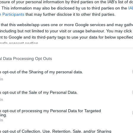
losure of your personal information by third parties on the IAB’s list of
la trasparenza è un valore in forte calo. Il caso di
. This information may also be disclosed by us to third parties on the
IA
 luce un problema che molti preferirebbero ignorare. Le
Participants
that may further disclose it to other third parties.
mali durante il Giro d’Italia 2025 hanno scatenato un
 that this website/app uses one or more Google services and may gath
ico, sollevando interrogativi sull’integrità delle
including but not limited to your visit or usage behaviour. You may click 
 to Google and its third-party tags to use your data for below specifi
i squadre diverse.
ogle consent section.
ondt
l Data Processing Opt Outs
 Bondt ha rivelato di aver collaborato con Isaac Del
o opt-out of the Sharing of my personal data.
In
guire Simon Yates. Ora, so che non è popolare dirlo,
ove le rivalità sono all’ordine del giorno, tali
o opt-out of the Sale of my Personal Data.
 scena. Il ciclista ha giustificato il suo
In
stra, un desiderio di visibilità che, a ben vedere, è
to opt-out of processing my Personal Data for Targeted
ing.
va. Ma la domanda è: fino a che punto ci si può
In
la gara?
o opt-out of Collection, Use, Retention, Sale, and/or Sharing