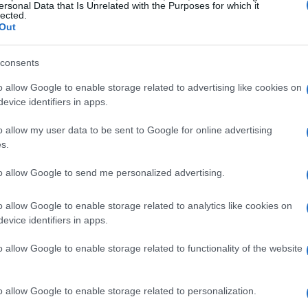
ersonal Data that Is Unrelated with the Purposes for which it
lected.
sicurarsi un futuro nella EF Education-EasyPost, dopo
Out
 Decathlon AG2R La Mondiale Team, ci porta a
o sport: le alleanze strategiche, che sono sempre
consents
tabile? La realtà è meno politically correct: nel
o allow Google to enable storage related to advertising like cookies on
trategia e scorrettezza è labile e soggetto a
evice identifiers in apps.
o allow my user data to be sent to Google for online advertising
s.
to allow Google to send me personalized advertising.
o allow Google to enable storage related to analytics like cookies on
evice identifiers in apps.
o allow Google to enable storage related to functionality of the website
o allow Google to enable storage related to personalization.