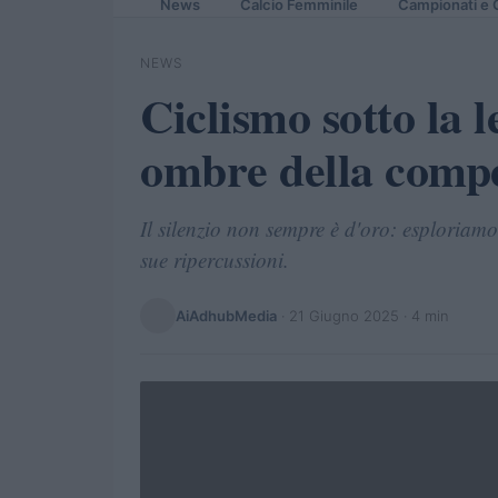
News
Calcio Femminile
Campionati e 
NEWS
Ciclismo sotto la l
ombre della compe
Il silenzio non sempre è d'oro: esploriam
sue ripercussioni.
AiAdhubMedia
·
21 Giugno 2025
· 4 min