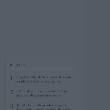
PIÙ LETTI
1
Luigi Colombo, il telecronista che cambiò
la radio e la televisione sportiva
2
Il Mirandés e il suo allenatore italiano:
una storia di successo inaspettato
3
Quando il gioco di squadra insegna a
vivere: calcio, storia e valore educativo