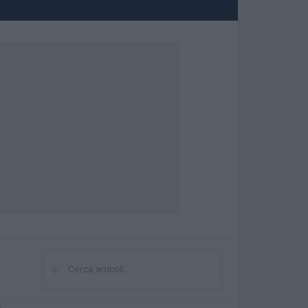
⌕
Cerca