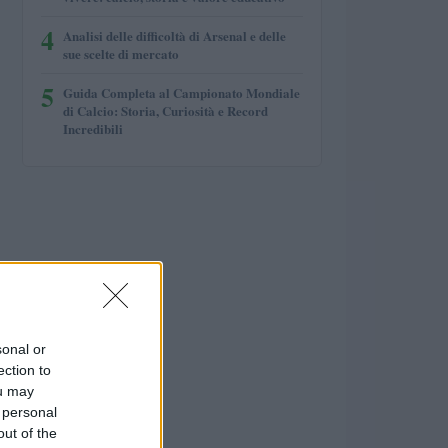
4
Analisi delle difficoltà di Arsenal e delle
sue scelte di mercato
5
Guida Completa al Campionato Mondiale
di Calcio: Storia, Curiosità e Record
Incredibili
sonal or
ection to
ou may
 personal
out of the