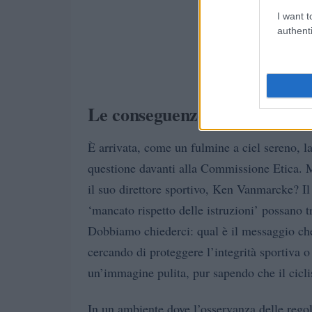
I want t
authenti
Le conseguenze e l’intervento
È arrivata, come un fulmine a ciel sereno, la
questione davanti alla Commissione Etica. M
il suo direttore sportivo, Ken Vanmarcke? Il
‘mancato rispetto delle istruzioni’ possano t
Dobbiamo chiederci: qual è il messaggio che 
cercando di proteggere l’integrità sportiva 
un’immagine pulita, pur sapendo che il cicl
In un ambiente dove l’osservanza delle regole