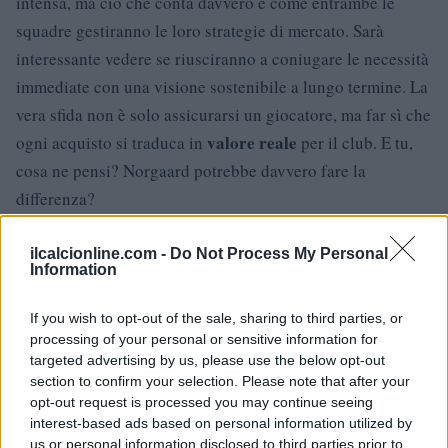
intensa, ma ciò che conta davvero è come entrambe le
squadre gestiranno le loro strategie di mercato. Sarà
interessante vedere se riusciranno a coniugare le necessità
immediate con una visione sostenibile a lungo termine. La
vera sfida non è solo assicurarsi un giocatore, ma far sì che
valore reale
ogni acquisto si traduca in
per il club. E tu,
cosa ne pensi? Norgaard potrebbe davvero fare la
differenza?
ilcalcionline.com -
Do Not Process My Personal
Information
AUTORE
AiAdhubMedia
If you wish to opt-out of the sale, sharing to third parties, or
processing of your personal or sensitive information for
targeted advertising by us, please use the below opt-out
section to confirm your selection. Please note that after your
opt-out request is processed you may continue seeing
interest-based ads based on personal information utilized by
us or personal information disclosed to third parties prior to