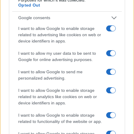
Opted Out
Google consents
I want to allow Google to enable storage
related to advertising like cookies on web or
device identifiers in apps.
I want to allow my user data to be sent to
Google for online advertising purposes.
I want to allow Google to send me
CSI Bergamo: Tra Corsi, Eventi e Protezione dei Dati
personalized advertising.
Personali
Francesca Lombardi · 29 Lug 2026
I want to allow Google to enable storage
related to analytics like cookies on web or
device identifiers in apps.
NEWS
I want to allow Google to enable storage
related to functionality of the website or app.
I want to allow Google to enable storage