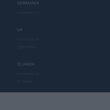
GERMANIA
Investieren24
UK
News Hub UK
Lgbtq News
OLANDA
Investeren 24
NL Newz