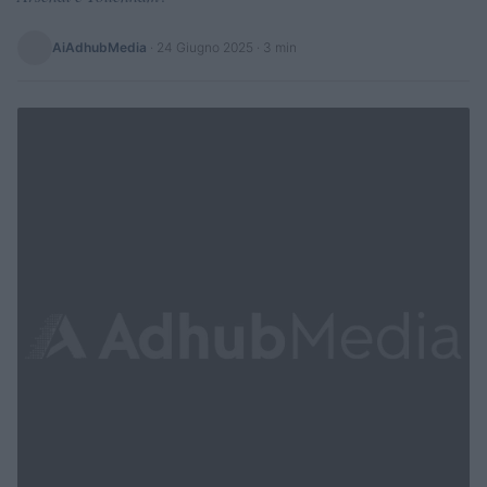
AiAdhubMedia
·
24 Giugno 2025
· 3 min