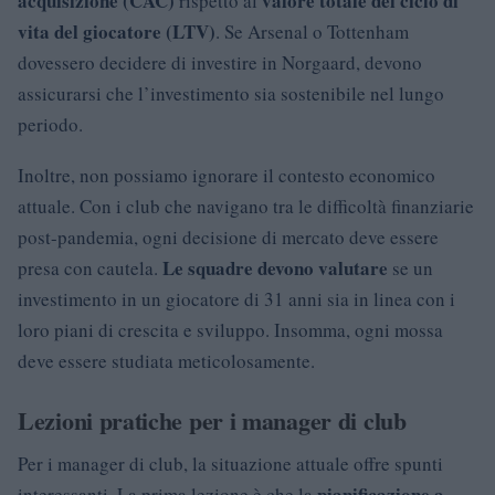
acquisizione (CAC)
valore totale del ciclo di
rispetto al
vita del giocatore (LTV)
. Se Arsenal o Tottenham
dovessero decidere di investire in Norgaard, devono
assicurarsi che l’investimento sia sostenibile nel lungo
periodo.
Inoltre, non possiamo ignorare il contesto economico
attuale. Con i club che navigano tra le difficoltà finanziarie
post-pandemia, ogni decisione di mercato deve essere
Le squadre devono valutare
presa con cautela.
se un
investimento in un giocatore di 31 anni sia in linea con i
loro piani di crescita e sviluppo. Insomma, ogni mossa
deve essere studiata meticolosamente.
Lezioni pratiche per i manager di club
Per i manager di club, la situazione attuale offre spunti
pianificazione a
interessanti. La prima lezione è che la