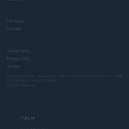
MAGAZINE
Chi siamo
Contatti
LEGALE
Cookie Policy
Privacy Policy
Termini
Copyright © 2026 · Ilcalcionline — Edito in Italia da
AdHub Media S.r.l.
· P.IVA
13542920965 · REA MI 2729933
All Rights Reserved
ITALIA