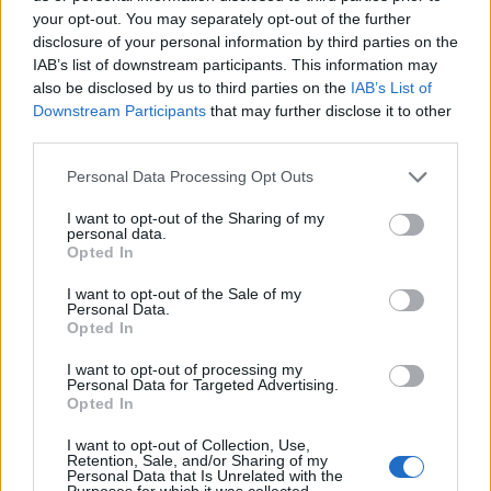
your opt-out. You may separately opt-out of the further
disclosure of your personal information by third parties on the
IAB’s list of downstream participants. This information may
also be disclosed by us to third parties on the
IAB’s List of
Downstream Participants
that may further disclose it to other
third parties.
Please note that this website/app uses one or more Google
Personal Data Processing Opt Outs
services and may gather and store information including but
not limited to your visit or usage behaviour. You may click to
I want to opt-out of the Sharing of my
personal data.
grant or deny consent to Google and its third-party tags to
Opted In
use your data for below specified purposes in below Google
consent section.
I want to opt-out of the Sale of my
Personal Data.
Opted In
I want to opt-out of processing my
Personal Data for Targeted Advertising.
Continua a leggere
Opted In
I want to opt-out of Collection, Use,
Retention, Sale, and/or Sharing of my
NEWS
Personal Data that Is Unrelated with the
Purposes for which it was collected.