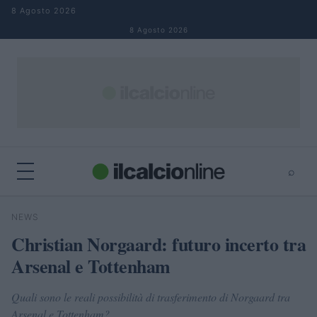
Salta al contenuto
8 Agosto 2026
8 Agosto 2026
⌕
×
⌕
NEWS
Cerca
Christian Norgaard: futuro incerto tra
Arsenal e Tottenham
Quali sono le reali possibilità di trasferimento di Norgaard tra
Arsenal e Tottenham?