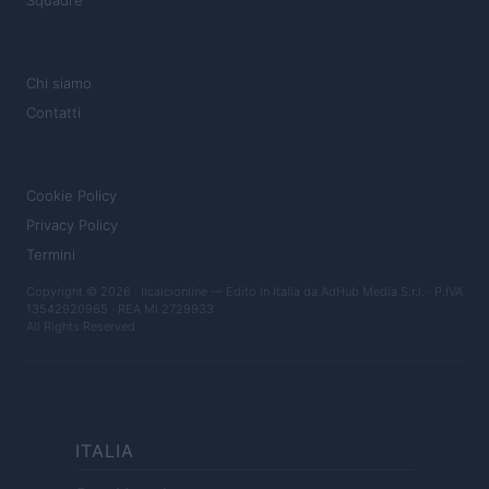
Squadre
MAGAZINE
Chi siamo
Contatti
LEGALE
Cookie Policy
Privacy Policy
Termini
Copyright © 2026 · Ilcalcionline — Edito in Italia da
AdHub Media S.r.l.
· P.IVA
13542920965 · REA MI 2729933
All Rights Reserved
ITALIA