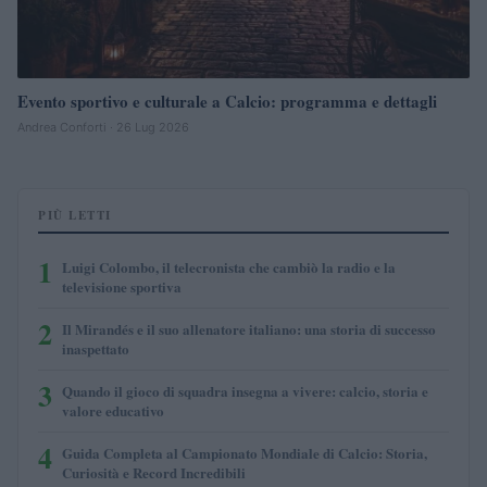
Evento sportivo e culturale a Calcio: programma e dettagli
Andrea Conforti · 26 Lug 2026
PIÙ LETTI
1
Luigi Colombo, il telecronista che cambiò la radio e la
televisione sportiva
2
Il Mirandés e il suo allenatore italiano: una storia di successo
inaspettato
3
Quando il gioco di squadra insegna a vivere: calcio, storia e
valore educativo
4
Guida Completa al Campionato Mondiale di Calcio: Storia,
Curiosità e Record Incredibili