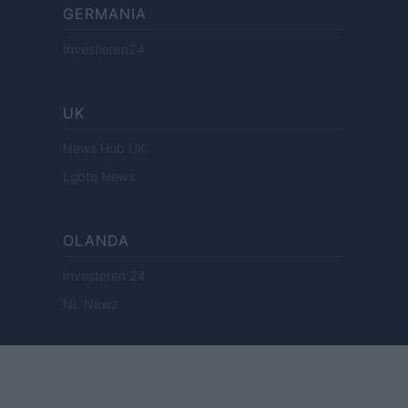
GERMANIA
Investieren24
UK
News Hub UK
Lgbtq News
OLANDA
Investeren 24
NL Newz