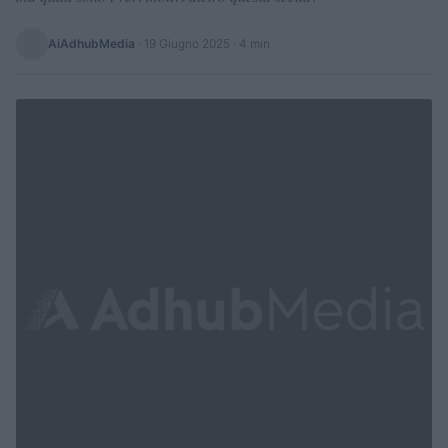
AiAdhubMedia
·
19 Giugno 2025
· 4 min