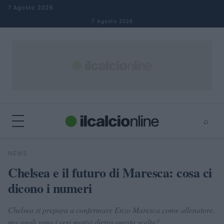
Salta al contenuto
7 Agosto 2026
7 Agosto 2026
⌕
×
⌕
NEWS
Cerca
Chelsea e il futuro di Maresca: cosa ci
dicono i numeri
Chelsea si prepara a confermare Enzo Maresca come allenatore,
ma quali sono i veri motivi dietro questa scelta?