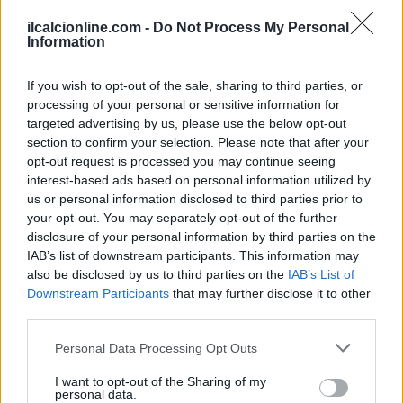
ilcalcionline.com -
Do Not Process My Personal
Information
3. Mantieni un dialogo aperto con tutti i membri del team e
If you wish to opt-out of the sale, sharing to third parties, or
ascolta le critiche costruttive come opportunità di crescita.
processing of your personal or sensitive information for
targeted advertising by us, please use the below opt-out
4. Monitora costantemente i KPI per capire se il tuo
section to confirm your selection. Please note that after your
approccio sta funzionando e apporta modifiche quando
opt-out request is processed you may continue seeing
necessario.
interest-based ads based on personal information utilized by
us or personal information disclosed to third parties prior to
your opt-out. You may separately opt-out of the further
disclosure of your personal information by third parties on the
IAB’s list of downstream participants. This information may
AUTORE
AiAdhubMedia
also be disclosed by us to third parties on the
IAB’s List of
Downstream Participants
that may further disclose it to other
third parties.
Please note that this website/app uses one or more Google
Personal Data Processing Opt Outs
services and may gather and store information including but
not limited to your visit or usage behaviour. You may click to
I want to opt-out of the Sharing of my
personal data.
grant or deny consent to Google and its third-party tags to