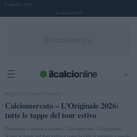
Salta al contenuto
6 Agosto 2026
6 Agosto 2026
⌕
×
⌕
MERCATO E TRASFERIMENTI
Cerca
Calciomercato – L’Originale 2026:
tutte le tappe del tour estivo
Pordenone è pronta a ospitare Calciomercato – L'Originale.
Scopri le tappe del tour estivo e come la città si prepara a questo