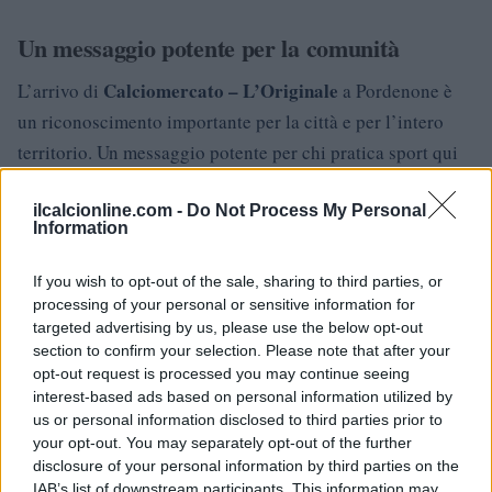
Un messaggio potente per la comunità
Calciomercato – L’Originale
L’arrivo di
a Pordenone è
un riconoscimento importante per la città e per l’intero
territorio. Un messaggio potente per chi pratica sport qui
ogni giorno, un segnale che Pordenone sa accogliere, sa
ilcalcionline.com -
Do Not Process My Personal
mettersi in mostra e sa che lo sport è un motore
Information
straordinario di identità e comunità.
If you wish to opt-out of the sale, sharing to third parties, or
Piazzetta San Marco
L’appuntamento di luglio in
sarà
processing of your personal or sensitive information for
un’occasione unica per scoprire la città e per vivere da
targeted advertising by us, please use the below opt-out
section to confirm your selection. Please note that after your
vicino le emozioni del calcio. Un evento che promette di
opt-out request is processed you may continue seeing
lasciare il segno, non solo per gli appassionati di sport, ma
interest-based ads based on personal information utilized by
per l’intera comunità.
us or personal information disclosed to third parties prior to
your opt-out. You may separately opt-out of the further
disclosure of your personal information by third parties on the
IAB’s list of downstream participants. This information may