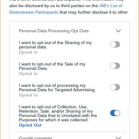
AUTORE
also be disclosed by us to third parties on the
IAB’s List of
Ilaria Mauri
Downstream Participants
that may further disclose it to other
third parties.
Ilaria Mauri, bolognese, decise di seguire il
giornalismo sportivo dopo una notte al Dall'Ara
Please note that this website/app uses one or more Google
Personal Data Processing Opt Outs
durante una partita decisiva: oggi coordina le
services and may gather and store information including but
pagine di competizioni e commenti. In
not limited to your visit or usage behaviour. You may click to
I want to opt-out of the Sharing of my
redazione predilige reportage sul campo e
personal data.
grant or deny consent to Google and its third-party tags to
Opted In
conserva il biglietto di quella partita come
use your data for below specified purposes in below Google
prova della svolta.
consent section.
I want to opt-out of the Sale of my
Personal Data.
Opted In
I want to opt-out of processing my
Personal Data for Targeted Advertising.
Opted In
I want to opt-out of Collection, Use,
Retention, Sale, and/or Sharing of my
Personal Data that Is Unrelated with the
Purposes for which it was collected.
Opted Out
Google consents