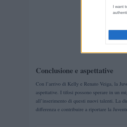
I want t
authenti
Conclusione e aspettative
Con l’arrivo di Kelly e Renato Veiga, la Juve
aspettative. I tifosi possono sperare in un m
all’inserimento di questi nuovi talenti. La d
differenza e contribuire a riportare la Juvent