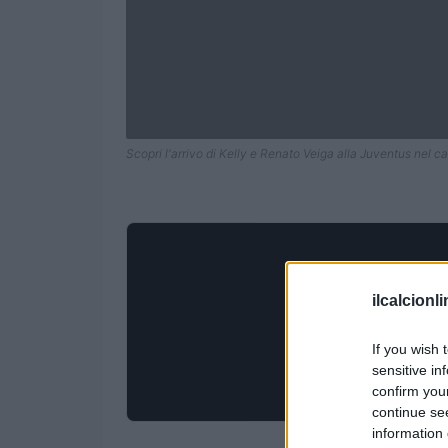
Scopri l'arrivo di Kelly e Renato Veiga alla Juventus nel c
ilcalcionl
If you wish 
sensitive in
confirm you
continue se
information 