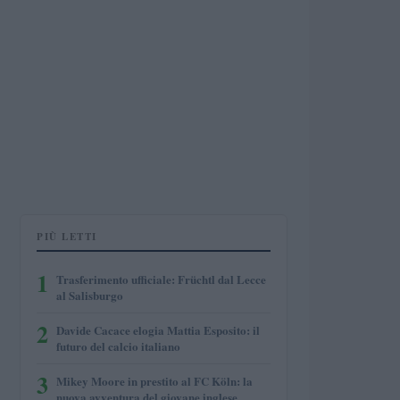
PIÙ LETTI
1
Trasferimento ufficiale: Früchtl dal Lecce
al Salisburgo
2
Davide Cacace elogia Mattia Esposito: il
futuro del calcio italiano
3
Mikey Moore in prestito al FC Köln: la
nuova avventura del giovane inglese