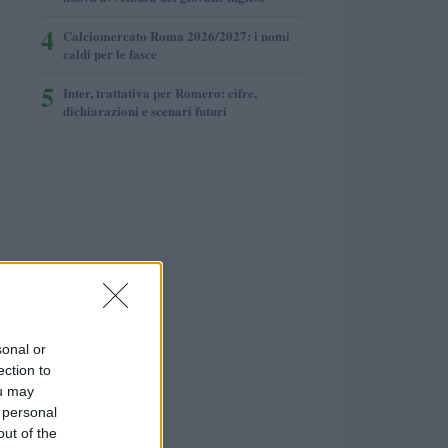
4
Calciomercato Roma 2026/2027: i nomi
caldi per le fasce
5
Inter, trattativa per Romero: cifre,
dichiarazioni e scenari futuri
sonal or
ection to
ou may
 personal
out of the