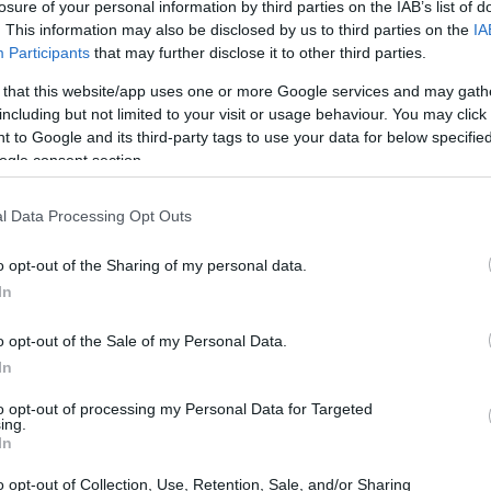
losure of your personal information by third parties on the IAB’s list of
la Juventus
. This information may also be disclosed by us to third parties on the
IA
Participants
that may further disclose it to other third parties.
nti novità in casa Juventus, con l’arrivo di due nuovi
 that this website/app uses one or more Google services and may gath
 sono stati analizzati da Cristiano Giuntoli, direttore
including but not limited to your visit or usage behaviour. You may click 
 to Google and its third-party tags to use your data for below specifi
sciata a Sky Sport. La Juventus, storicamente nota per la
ogle consent section.
 ha fatto un passo strategico per rinforzare la propria
 stagione.
l Data Processing Opt Outs
iga
o opt-out of the Sharing of my personal data.
In
 giocatori versatili e di talento. “Dopo l’uscita di
o opt-out of the Sale of my Personal Data.
mbiaso, abbiamo ritenuto necessario intervenire sul
In
ino alla squadra”, ha dichiarato. L’arrivo di Kelly e
to opt-out of processing my Personal Data for Targeted
genza, ma arricchisce anche il bagaglio tecnico della
ing.
In
ti per le loro qualità, sia sul piano tecnico che umano,
o opt-out of Collection, Use, Retention, Sale, and/or Sharing