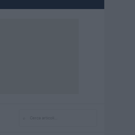
⌕
Cerca