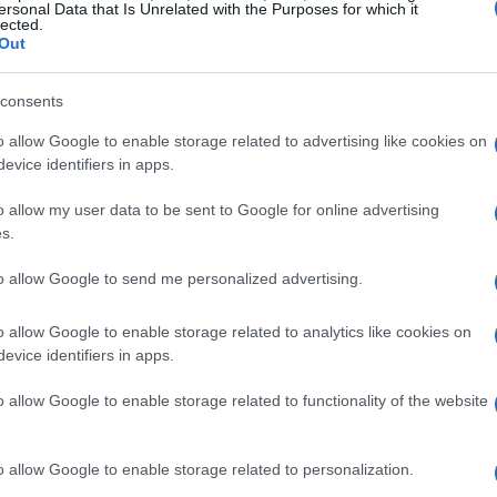
ente nel gruppo.
ersonal Data that Is Unrelated with the Purposes for which it
lected.
Out
Juventus
consents
adra competitiva, capace di affrontare le sfide sia in
o allow Google to enable storage related to advertising like cookies on
e giocatori come Kelly e Veiga rappresenta un
evice identifiers in apps.
a espresso soddisfazione per le scelte fatte,
o allow my user data to be sent to Google for online advertising
o adattarsi a diversi ruoli in campo. “Veiga, ad
s.
, offrendo così ulteriori opzioni tattiche al nostro
to allow Google to send me personalized advertising.
o allow Google to enable storage related to analytics like cookies on
evice identifiers in apps.
o allow Google to enable storage related to functionality of the website
o allow Google to enable storage related to personalization.