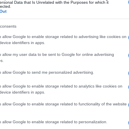
ersonal Data that Is Unrelated with the Purposes for which it
lected.
Out
care in tutti e tre i ruoli della difesa. Nell’ultima
resenze e segnato 3 gol. Recentemente, è stato
consents
ico per violenza sessuale, un episodio che non sembra
o allow Google to enable storage related to advertising like cookies on
tare su di lui.
evice identifiers in apps.
o allow my user data to be sent to Google for online advertising
r
s.
to allow Google to send me personalized advertising.
rità per la dirigenza. Oltre a Solet, il club sta valutando
Bisseck
Bayern
e, mentre il futuro di
è incerto, con il
o allow Google to enable storage related to analytics like cookies on
 in attesa di una risposta dopo la proposta di rinnovo a
evice identifiers in apps.
o allow Google to enable storage related to functionality of the website
Muharemovic
Sassuolo
 nerazzurra
del
un altro nome
o allow Google to enable storage related to personalization.
eparto difensivo. La scelta è caduta sul francese,