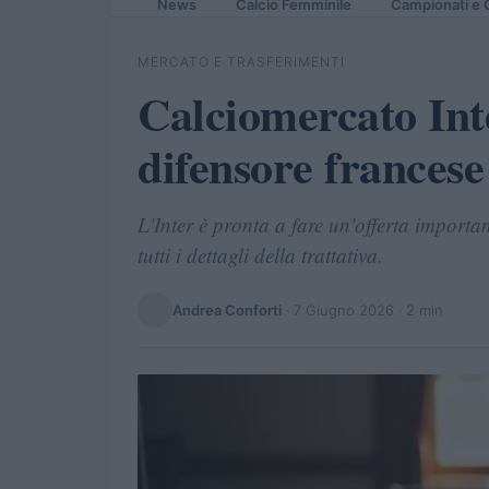
News
Calcio Femminile
Campionati e 
MERCATO E TRASFERIMENTI
Calciomercato Inter
difensore frances
L'Inter è pronta a fare un'offerta importa
tutti i dettagli della trattativa.
Andrea Conforti
·
7 Giugno 2026
· 2 min