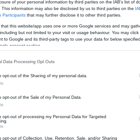
losure of your personal information by third parties on the IAB’s list of
i Solet e, al momento, non accetta contropartite
. This information may also be disclosed by us to third parties on the
IA
 che prevede un prestito oneroso di 2,5 milioni di euro
Participants
that may further disclose it to other third parties.
braio 2027.
 that this website/app uses one or more Google services and may gath
including but not limited to your visit or usage behaviour. You may click 
 to Google and its third-party tags to use your data for below specifi
ogle consent section.
l Data Processing Opt Outs
o opt-out of the Sharing of my personal data.
In
o opt-out of the Sale of my Personal Data.
In
to opt-out of processing my Personal Data for Targeted
ing.
In
o opt-out of Collection, Use, Retention, Sale, and/or Sharing