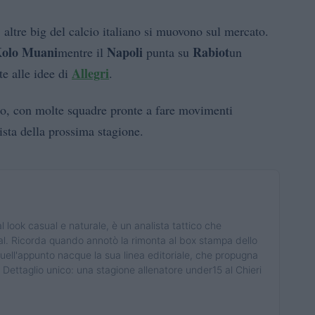
, altre big del calcio italiano si muovono sul mercato.
Kolo Muani
Napoli
Rabiot
mentre il
punta su
un
Allegri
te alle idee di
.
nso, con molte squadre pronte a fare movimenti
vista della prossima stagione.
 look casual e naturale, è un analista tattico che
cial. Ricorda quando annotò la rimonta al box stampa dello
uell'appunto nacque la sua linea editoriale, che propugna
co. Dettaglio unico: una stagione allenatore under15 al Chieri