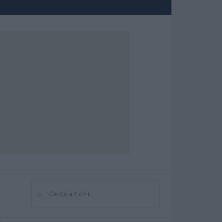
⌕
Cerca