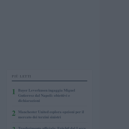
PIÙ LETTI
1
Bayer Leverkusen ingaggia Miguel
Gutierrez dal Napoli: obiettivi e
dichiarazioni
2
Manchester United esplora opzioni per il
mercato dei terzini sinistri
Trasferimento ufficiale: Früchtl dal Lecce