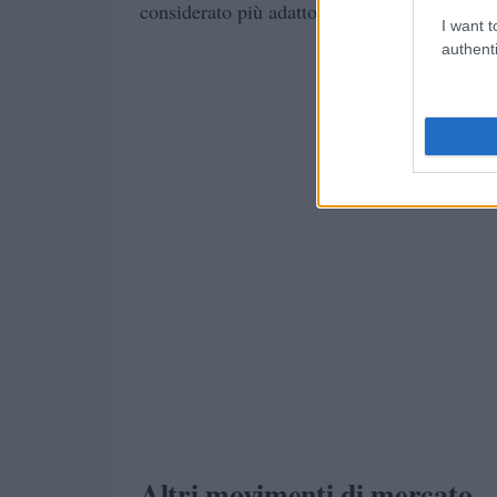
considerato più adatto alle esigenze tattiche
I want t
authenti
Altri movimenti di mercato