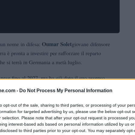
Oumar Solet
 un nome in difesa:
giovane difensore
ra è pronta a investire per rafforzare il reparto
che si terrà in Germania a metà luglio.
inese fino al 2027, ma ha già dato il suo assenso
o stipendio di poco più di due milioni a stagione. Il
ine.com -
Do Not Process My Personal Information
obbando l’interesse di club francesi e inglesi.
to opt-out of the sale, sharing to third parties, or processing of your per
formation for targeted advertising by us, please use the below opt-out s
r selection. Please note that after your opt-out request is processed y
eing interest-based ads based on personal information utilized by us or
edere facilmente il suo giocatore. Il club friulano
disclosed to third parties prior to your opt-out. You may separately opt-