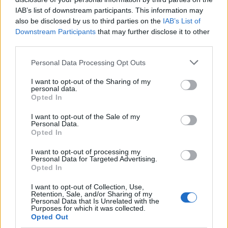
IAB’s list of downstream participants. This information may
also be disclosed by us to third parties on the
IAB’s List of
Downstream Participants
that may further disclose it to other
third parties.
Please note that this website/app uses one or more Google
Personal Data Processing Opt Outs
services and may gather and store information including but
not limited to your visit or usage behaviour. You may click to
I want to opt-out of the Sharing of my
personal data.
CSI Bergamo: Tra Corsi, Eventi e Protezione dei Dati
grant or deny consent to Google and its third-party tags to
Opted In
Personali
use your data for below specified purposes in below Google
Francesca Lombardi · 29 Lug 2026
consent section.
I want to opt-out of the Sale of my
Personal Data.
Opted In
NEWS
I want to opt-out of processing my
Personal Data for Targeted Advertising.
Opted In
I want to opt-out of Collection, Use,
Retention, Sale, and/or Sharing of my
Personal Data that Is Unrelated with the
Purposes for which it was collected.
Opted Out