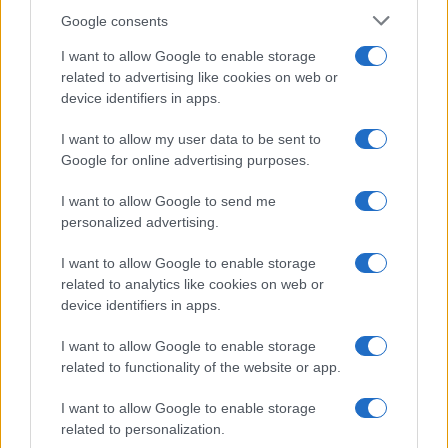
Google consents
I want to allow Google to enable storage
related to advertising like cookies on web or
Quando il gioco di squadra insegna a vivere: calcio, storia e
device identifiers in apps.
valore educativo
I want to allow my user data to be sent to
Francesca Lombardi · 27 Lug 2026
Google for online advertising purposes.
NEWS
I want to allow Google to send me
personalized advertising.
I want to allow Google to enable storage
related to analytics like cookies on web or
device identifiers in apps.
I want to allow Google to enable storage
related to functionality of the website or app.
I want to allow Google to enable storage
related to personalization.