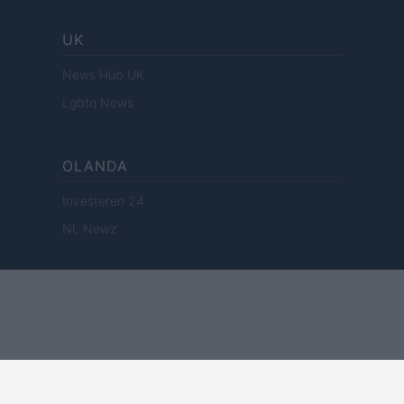
UK
News Hub UK
Lgbtq News
OLANDA
Investeren 24
NL Newz