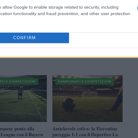
o allow Google to enable storage related to security, including
cation functionality and fraud prevention, and other user protection.
CONFIRM
TI E COMPETIZIONI
CAMPIONATI E COMPETIZIONI
mpany punta alla
Amichevole estiva: la Fiorentina
League con il Bayern
pareggia 1-1 con il Deportivo La