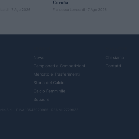
Coruña
bardi · 7 Ago 2026
Francesca Lombardi · 7 Ago 2026
SEZIONI
MAGAZINE
News
Chi siamo
Campionati e Competizioni
Contatti
Mercato e Trasferimenti
Storia del Calcio
Calcio Femminile
Squadre
ia S.r.l.
· P.IVA 13542920965 · REA MI 2729933