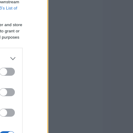
 downstream
B’s List of
er and store
to grant or
ed purposes