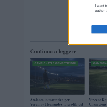
I want t
authenti
Continua a leggere
CAMPIONATI E COMPETIZIONI
CAMPIONA
Atalanta in trattativa per
Vincent Ko
Yeremay Hernandez: il profilo del
Champions 