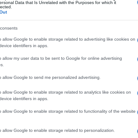
ersonal Data that Is Unrelated with the Purposes for which it
lected.
Out
consents
o allow Google to enable storage related to advertising like cookies on
evice identifiers in apps.
e appunti tecnici dal primo box di un circuito toscano e
motori. In redazione sostiene un approccio metodico alle
o allow my user data to be sent to Google for online advertising
ca e cronaca' e conserva i fogli di appunti del debutto
s.
to allow Google to send me personalized advertising.
o allow Google to enable storage related to analytics like cookies on
evice identifiers in apps.
o allow Google to enable storage related to functionality of the website
o allow Google to enable storage related to personalization.