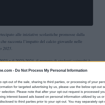
rtecipato alle iniziative scolastiche promosse dalla
e racconta l’impatto del calcio giovanile nelle
o 2025
.
-2023 e il 2023-2024, il numero di studenti coinvolti è
32.404
41.870
. Un’espansione che ha coinvolto
classi
ine.com -
Do Not Process My Personal Information
 sempre più diffuso per il calcio a livello scolastico.
to opt-out of the sale, sharing to third parties, or processing of your per
ni calciatori nati all’estero, rappresentanti il 10%
formation for targeted advertising by us, please use the below opt-out s
r selection. Please note that after your opt-out request is processed y
nti da circa 150 Paesi. Un fenomeno che riflette la
eing interest-based ads based on personal information utilized by us or
taliano.
disclosed to third parties prior to your opt-out. You may separately opt-