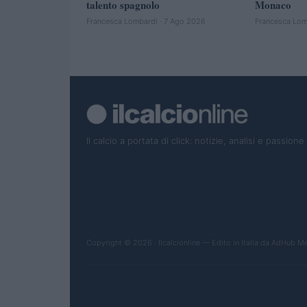
talento spagnolo
Monaco
Francesca Lombardi · 7 Ago 2026
Francesca Lom
Il calcio a portata di click: notizie, analisi e passione
Copyright © 2026 · Ilcalcionline — Edito in Italia da
AdHub Med