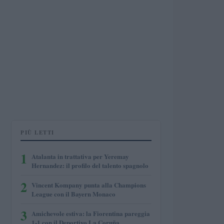
PIÙ LETTI
1
Atalanta in trattativa per Yeremay
Hernandez: il profilo del talento spagnolo
2
Vincent Kompany punta alla Champions
League con il Bayern Monaco
3
Amichevole estiva: la Fiorentina pareggia
1-1 con il Deportivo La Coruña