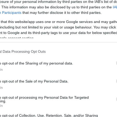
losure of your personal information by third parties on the IAB’s list of
. This information may also be disclosed by us to third parties on the
IA
Participants
that may further disclose it to other third parties.
 that this website/app uses one or more Google services and may gath
including but not limited to your visit or usage behaviour. You may click 
 to Google and its third-party tags to use your data for below specifi
ogle consent section.
l Data Processing Opt Outs
o opt-out of the Sharing of my personal data.
In
o opt-out of the Sale of my Personal Data.
In
to opt-out of processing my Personal Data for Targeted
ing.
In
l calcio come strumento educativo e aggregativo,
o opt-out of Collection, Use, Retention, Sale, and/or Sharing
ore di giovani, sia italiani che stranieri, in un