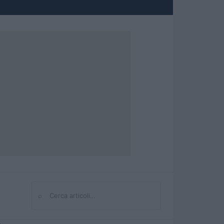
⌕
Cerca