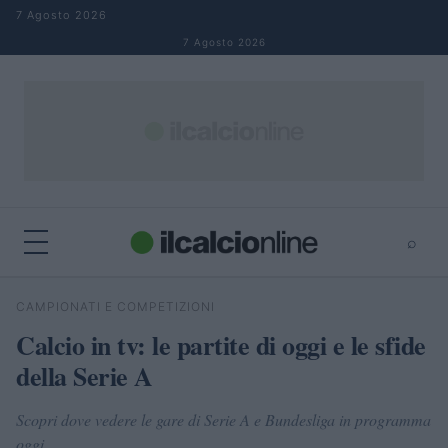
Salta al contenuto
7 Agosto 2026
7 Agosto 2026
⌕
×
⌕
CAMPIONATI E COMPETIZIONI
Cerca
Calcio in tv: le partite di oggi e le sfide
della Serie A
Scopri dove vedere le gare di Serie A e Bundesliga in programma
oggi.