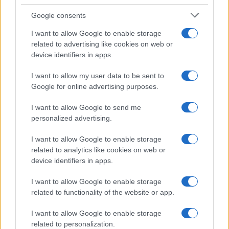
Google consents
I want to allow Google to enable storage
Kings League World Cup Clubs 2026: i brasiliani del G3X
related to advertising like cookies on web or
campioni del mondo
device identifiers in apps.
Francesca Lombardi · 7 Ago 2026
I want to allow my user data to be sent to
Google for online advertising purposes.
CAMPIONATI E COMPETIZIONI
I want to allow Google to send me
personalized advertising.
I want to allow Google to enable storage
related to analytics like cookies on web or
device identifiers in apps.
I want to allow Google to enable storage
related to functionality of the website or app.
I want to allow Google to enable storage
related to personalization.