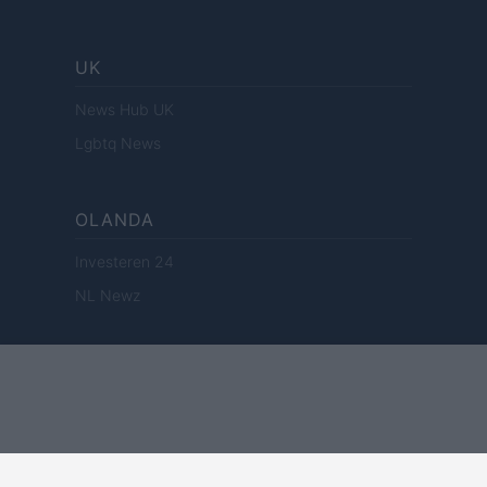
UK
News Hub UK
Lgbtq News
OLANDA
Investeren 24
NL Newz