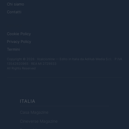
Chi siamo
Contatti
LEGALE
Cookie Policy
Privacy Policy
Termini
Copyright © 2026 · Ilcalcionline — Edito in Italia da
AdHub Media S.r.l.
· P.IVA
13542920965 · REA MI 2729933
All Rights Reserved
ITALIA
Casa Magazine
Cineverse Magazine