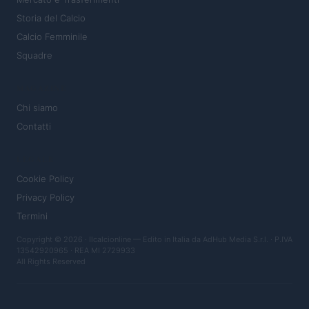
Storia del Calcio
Calcio Femminile
Squadre
MAGAZINE
Chi siamo
Contatti
LEGALE
Cookie Policy
Privacy Policy
Termini
Copyright © 2026 · Ilcalcionline — Edito in Italia da
AdHub Media S.r.l.
· P.IVA
13542920965 · REA MI 2729933
All Rights Reserved