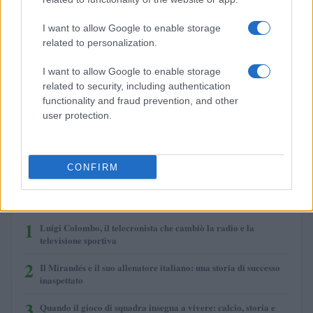
I want to allow Google to enable storage
related to personalization.
I want to allow Google to enable storage
related to security, including authentication
functionality and fraud prevention, and other
user protection.
Evento sportivo e culturale a Calcio: programma e dettagli
Andrea Conforti · 26 Lug 2026
CONFIRM
PIÙ LETTI
1
Luigi Colombo, il telecronista che cambiò la radio e la
televisione sportiva
2
Il Mirandés e il suo allenatore italiano: una storia di successo
inaspettato
3
Quando il gioco di squadra insegna a vivere: calcio, storia e