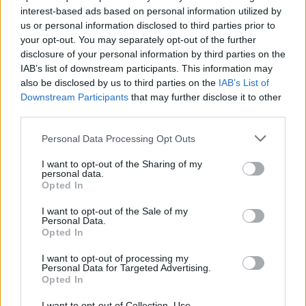
Continua a leggere
interest-based ads based on personal information utilized by
us or personal information disclosed to third parties prior to
your opt-out. You may separately opt-out of the further
NEWS
disclosure of your personal information by third parties on the
IAB’s list of downstream participants. This information may
also be disclosed by us to third parties on the
IAB’s List of
Downstream Participants
that may further disclose it to other
third parties.
Please note that this website/app uses one or more Google
Personal Data Processing Opt Outs
services and may gather and store information including but
not limited to your visit or usage behaviour. You may click to
I want to opt-out of the Sharing of my
personal data.
grant or deny consent to Google and its third-party tags to
Opted In
use your data for below specified purposes in below Google
consent section.
I want to opt-out of the Sale of my
Personal Data.
CSI Bergamo: Tra Corsi, Eventi e Protezione dei Dati
Opted In
Personali
I want to opt-out of processing my
Francesca Lombardi · 29 Lug 2026
Personal Data for Targeted Advertising.
Opted In
NEWS
I want to opt-out of Collection, Use,