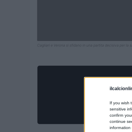
Cagliari e Verona si sfidano in una partita decisiva per la 
ilcalcionl
If you wish 
sensitive in
confirm you
continue se
information 