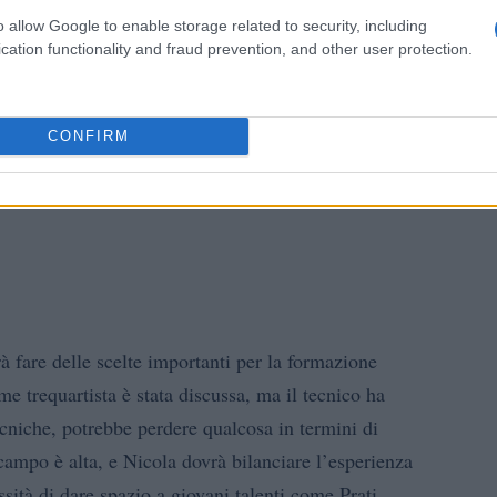
o allow Google to enable storage related to security, including
cation functionality and fraud prevention, and other user protection.
CONFIRM
à fare delle scelte importanti per la formazione
me trequartista è stata discussa, ma il tecnico ha
ecniche, potrebbe perdere qualcosa in termini di
campo è alta, e Nicola dovrà bilanciare l’esperienza
ssità di dare spazio a giovani talenti come Prati.