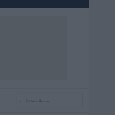
⌕
Cerca