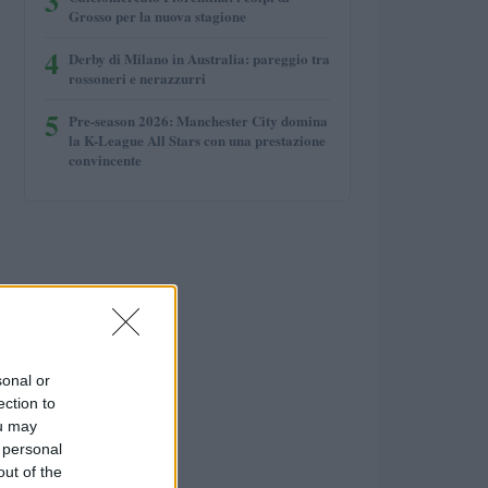
3
Grosso per la nuova stagione
4
Derby di Milano in Australia: pareggio tra
rossoneri e nerazzurri
5
Pre-season 2026: Manchester City domina
la K-League All Stars con una prestazione
convincente
sonal or
ection to
ou may
 personal
out of the