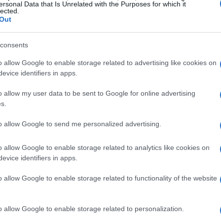
a capacità di gestire i momenti della partita saranno
ersonal Data that Is Unrelated with the Purposes for which it
lected.
Out
consents
o allow Google to enable storage related to advertising like cookies on
ù precisi e rapidi nelle transizioni, un aspetto che la
evice identifiers in apps.
arazione alla partita ha incluso un focus sulla
o allow my user data to be sent to Google for online advertising
se di non possesso, specialmente in zona gol, dove il
s.
ntro il Verona rappresenta un’opportunità per testare le
to allow Google to send me personalized advertising.
isultato positivo che possa rilanciare le ambizioni della
o allow Google to enable storage related to analytics like cookies on
evice identifiers in apps.
o allow Google to enable storage related to functionality of the website
o allow Google to enable storage related to personalization.