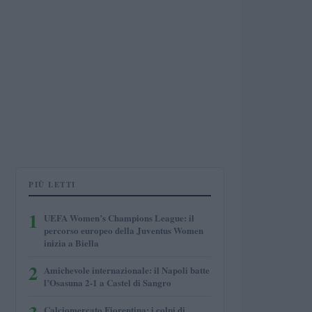
PIÙ LETTI
1
UEFA Women’s Champions League: il
percorso europeo della Juventus Women
inizia a Biella
2
Amichevole internazionale: il Napoli batte
l’Osasuna 2-1 a Castel di Sangro
Calciomercato Fiorentina: i colpi di