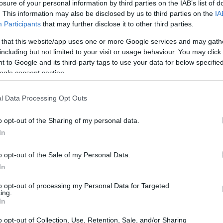
losure of your personal information by third parties on the IAB’s list of
. This information may also be disclosed by us to third parties on the
IA
Participants
that may further disclose it to other third parties.
 in una sfida che potrebbe rivelarsi cruciale per le
 that this website/app uses one or more Google services and may gath
on oltre un mese senza vittorie, i rossoblù cercano di
including but not limited to your visit or usage behaviour. You may click 
 to Google and its third-party tags to use your data for below specifi
istare tre punti fondamentali. La partita si svolgerà
ogle consent section.
er le 20.45. Il tecnico Davide Nicola ha dichiarato che,
e uno spareggio, la vittoria sarebbe un’iniezione di
l Data Processing Opt Outs
o opt-out of the Sharing of my personal data.
In
o opt-out of the Sale of my Personal Data.
 l’importanza di analizzare non solo il risultato, ma
In
 è sempre difficile”, ha affermato, evidenziando che
to opt-out of processing my Personal Data for Targeted
 le dinamiche di gioco. Il Cagliari, attualmente in
ing.
In
dimostrato di saper mettere in difficoltà squadre più
o opt-out of Collection, Use, Retention, Sale, and/or Sharing