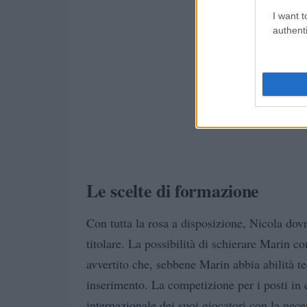
I want t
authenti
Le scelte di formazione
Con tutta la rosa a disposizione, Nicola dovr
titolare. La possibilità di schierare Marin co
avvertito che, sebbene Marin abbia abilità t
inserimento. La competizione per i posti in 
internazionale dei suoi giocatori con la nece