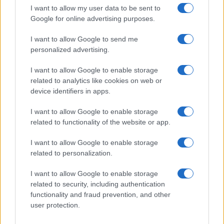
I want to allow my user data to be sent to
NEWS
Google for online advertising purposes.
I want to allow Google to send me
personalized advertising.
I want to allow Google to enable storage
related to analytics like cookies on web or
device identifiers in apps.
I want to allow Google to enable storage
related to functionality of the website or app.
I want to allow Google to enable storage
Quando il gioco di squadra insegna a vivere: calcio, storia e
related to personalization.
valore educativo
Francesca Lombardi · 27 Lug 2026
I want to allow Google to enable storage
related to security, including authentication
NEWS
functionality and fraud prevention, and other
user protection.