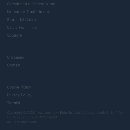
Campionati e Competizioni
Mercato e Trasferimenti
Storia del Calcio
Calcio Femminile
Squadre
MAGAZINE
Chi siamo
Contatti
LEGALE
Cookie Policy
Privacy Policy
Termini
Copyright © 2026 · Ilcalcionline — Edito in Italia da
AdHub Media S.r.l.
· P.IVA
13542920965 · REA MI 2729933
All Rights Reserved