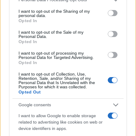
services and may gather and store information including but
not limited to your visit or usage behaviour. You may click to
I want to opt-out of the Sharing of my
Continua a leggere
personal data.
grant or deny consent to Google and its third-party tags to
Opted In
use your data for below specified purposes in below Google
consent section.
NEWS
I want to opt-out of the Sale of my
Personal Data.
Opted In
I want to opt-out of processing my
Personal Data for Targeted Advertising.
Opted In
I want to opt-out of Collection, Use,
Retention, Sale, and/or Sharing of my
Personal Data that Is Unrelated with the
Purposes for which it was collected.
Opted Out
Google consents
CSI Bergamo: Tra Corsi, Eventi e Protezione dei Dati
I want to allow Google to enable storage
Personali
related to advertising like cookies on web or
device identifiers in apps.
Francesca Lombardi · 29 Lug 2026