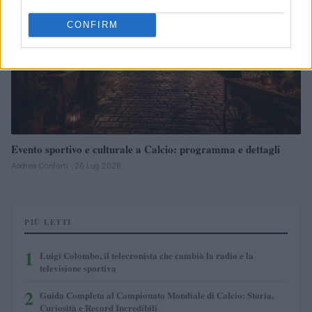
CONFIRM
Evento sportivo e culturale a Calcio: programma e dettagli
Andrea Conforti · 26 Lug 2026
PIÙ LETTI
1
Luigi Colombo, il telecronista che cambiò la radio e la
televisione sportiva
2
Guida Completa al Campionato Mondiale di Calcio: Storia,
Curiosità e Record Incredibili