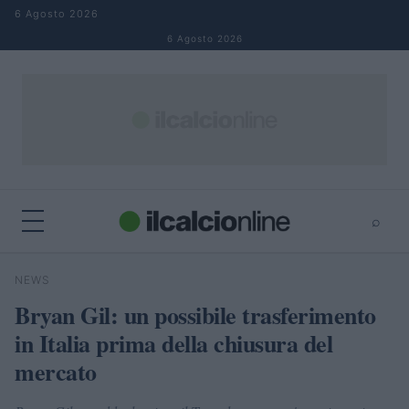
Salta al contenuto
6 Agosto 2026
6 Agosto 2026
⌕
×
⌕
NEWS
Cerca
Bryan Gil: un possibile trasferimento
in Italia prima della chiusura del
mercato