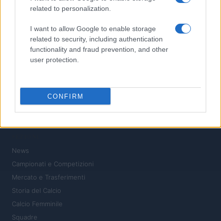
5
Calciomercato Fiorentina: i colpi di Grosso per la nuova
related to personalization.
stagione
I want to allow Google to enable storage
related to security, including authentication
functionality and fraud prevention, and other
user protection.
CONFIRM
Il calcio a portata di click: notizie, analisi e passione
SEZIONI
News
Campionati e Competizioni
Mercato e Trasferimenti
Storia del Calcio
Calcio Femminile
Squadre