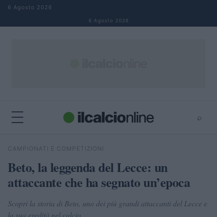
Salta al contenuto
6 Agosto 2026
6 Agosto 2026
⌕
×
⌕
CAMPIONATI E COMPETIZIONI
Cerca
Beto, la leggenda del Lecce: un
attaccante che ha segnato un’epoca
Scopri la storia di Beto, uno dei più grandi attaccanti del Lecce e
la sua eredità nel calcio