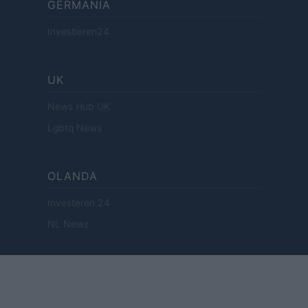
GERMANIA
Investieren24
UK
News Hub UK
Lgbtq News
OLANDA
Investeren 24
NL Newz