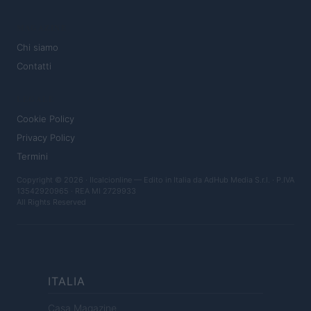
MAGAZINE
Chi siamo
Contatti
LEGALE
Cookie Policy
Privacy Policy
Termini
Copyright © 2026 · Ilcalcionline — Edito in Italia da
AdHub Media S.r.l.
· P.IVA
13542920965 · REA MI 2729933
All Rights Reserved
ITALIA
Casa Magazine