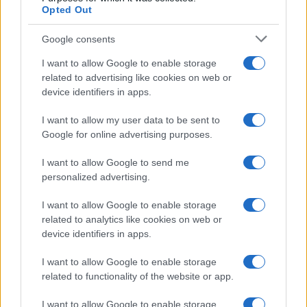
Opted Out
UEFA Women’s Champions League: il percorso europeo della
Google consents
Juventus Women inizia a Biella
I want to allow Google to enable storage
Andrea Conforti · 5 Ago 2026
related to advertising like cookies on web or
device identifiers in apps.
I want to allow my user data to be sent to
PIÙ LETTI
Google for online advertising purposes.
1
Progetto innovativo per il calcio giovanile ad Orvieto: le tre
I want to allow Google to send me
società coinvolte
personalized advertising.
2
Gianni Infantino e il ritiro del piano FFE: cosa è successo e
I want to allow Google to enable storage
cosa cambia
related to analytics like cookies on web or
3
UEFA Women’s Champions League: il percorso europeo della
device identifiers in apps.
Juventus Women inizia a Biella
I want to allow Google to enable storage
4
Amichevole internazionale: il Napoli batte l’Osasuna 2-1 a
related to functionality of the website or app.
Castel di Sangro
I want to allow Google to enable storage