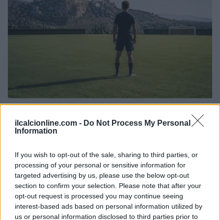
Progetto innovativo per il calcio giovanile ad Orvieto: le tre
società coinvolte
ilcalcionline.com -
Do Not Process My Personal
Ilaria Mauri · 6 Ago 2026
Information
CAMPIONATI E COMPETIZIONI
If you wish to opt-out of the sale, sharing to third parties, or
processing of your personal or sensitive information for
targeted advertising by us, please use the below opt-out
section to confirm your selection. Please note that after your
opt-out request is processed you may continue seeing
interest-based ads based on personal information utilized by
us or personal information disclosed to third parties prior to