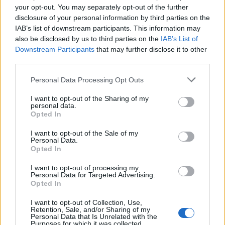
your opt-out. You may separately opt-out of the further
disclosure of your personal information by third parties on the
IAB’s list of downstream participants. This information may
also be disclosed by us to third parties on the
IAB’s List of
Downstream Participants
that may further disclose it to other
third parties.
Gianni Infantino e il ritiro del piano FFE: cosa è successo e
Please note that this website/app uses one or more Google
cosa cambia
Personal Data Processing Opt Outs
services and may gather and store information including but
Andrea Conforti · 6 Ago 2026
not limited to your visit or usage behaviour. You may click to
I want to opt-out of the Sharing of my
personal data.
grant or deny consent to Google and its third-party tags to
Opted In
CAMPIONATI E COMPETIZIONI
use your data for below specified purposes in below Google
consent section.
I want to opt-out of the Sale of my
Personal Data.
Opted In
I want to opt-out of processing my
Personal Data for Targeted Advertising.
Opted In
I want to opt-out of Collection, Use,
Retention, Sale, and/or Sharing of my
Personal Data that Is Unrelated with the
Purposes for which it was collected.