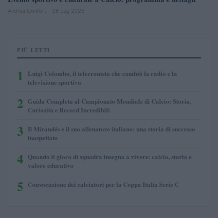
Andrea Conforti · 26 Lug 2026
PIÙ LETTI
1
Luigi Colombo, il telecronista che cambiò la radio e la
televisione sportiva
2
Guida Completa al Campionato Mondiale di Calcio: Storia,
Curiosità e Record Incredibili
3
Il Mirandés e il suo allenatore italiano: una storia di successo
inaspettato
4
Quando il gioco di squadra insegna a vivere: calcio, storia e
valore educativo
5
Convocazione dei calciatori per la Coppa Italia Serie C