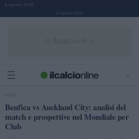
Salta al contenuto
6 Agosto 2026
6 Agosto 2026
⌕
×
⌕
NEWS
Cerca
Benfica vs Auckland City: analisi del
match e prospettive nel Mondiale per
Club