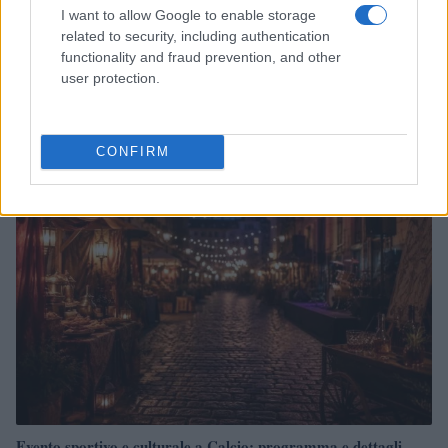
I want to allow Google to enable storage
related to security, including authentication
functionality and fraud prevention, and other
user protection.
Quando il gioco di squadra insegna a vivere: calcio, storia e
valore educativo
Francesca Lombardi · 27 Lug 2026
CONFIRM
NEWS
Evento sportivo e culturale a Calcio: programma e dettagli