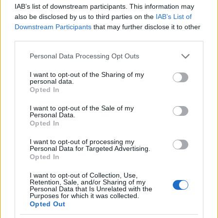
IAB’s list of downstream participants. This information may
also be disclosed by us to third parties on the
IAB’s List of
Downstream Participants
that may further disclose it to other
third parties.
Please note that this website/app uses one or more Google
Personal Data Processing Opt Outs
services and may gather and store information including but
not limited to your visit or usage behaviour. You may click to
I want to opt-out of the Sharing of my
personal data.
grant or deny consent to Google and its third-party tags to
Opted In
use your data for below specified purposes in below Google
consent section.
I want to opt-out of the Sale of my
Personal Data.
Opted In
Continua a leggere
I want to opt-out of processing my
Personal Data for Targeted Advertising.
Opted In
NEWS
I want to opt-out of Collection, Use,
Retention, Sale, and/or Sharing of my
Personal Data that Is Unrelated with the
Purposes for which it was collected.
Opted Out