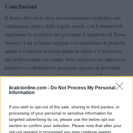
Conclusioni
Il futuro del calcio deve necessariamente includere una
valutazione critica delle regole attuali, con l’obiettivo di
migliorare la sicurezza dei giocatori. L’incidente di Taiwo
Awoniyi è un richiamo urgente a riconsiderare le pratiche
attuali e a mettere in primo piano la salute e il benessere
dei professionisti sul campo. Solo attraverso un approccio
proattivo e collaborativo possiamo sperare di prevenire
simili tragedie in futuro. E tu, cosa ne pensi? È davvero
tempo di un cambiamento?
ilcalcionline.com -
Do Not Process My Personal
Information
If you wish to opt-out of the sale, sharing to third parties, or
AUTORE
processing of your personal or sensitive information for
AiAdhubMedia
targeted advertising by us, please use the below opt-out
section to confirm your selection. Please note that after your
opt-out request is processed you may continue seeing