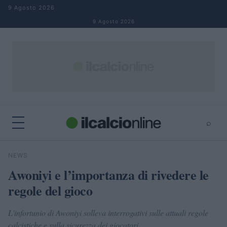
Salta al contenuto
9 Agosto 2026
9 Agosto 2026
⌕
×
⌕
NEWS
Cerca
Awoniyi e l’importanza di rivedere le
regole del gioco
L'infortunio di Awoniyi solleva interrogativi sulle attuali regole
calcistiche e sulla sicurezza dei giocatori.