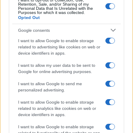
I want to opt-out of Collection, Use,
Continua a leggere
Retention, Sale, and/or Sharing of my
Personal Data that Is Unrelated with the
Purposes for which it was collected.
Opted Out
NEWS
Google consents
I want to allow Google to enable storage
related to advertising like cookies on web or
device identifiers in apps.
I want to allow my user data to be sent to
Google for online advertising purposes.
I want to allow Google to send me
personalized advertising.
CSI Bergamo: Tra Corsi, Eventi e Protezione dei Dati
I want to allow Google to enable storage
Personali
related to analytics like cookies on web or
Francesca Lombardi · 29 Lug 2026
device identifiers in apps.
I want to allow Google to enable storage
NEWS