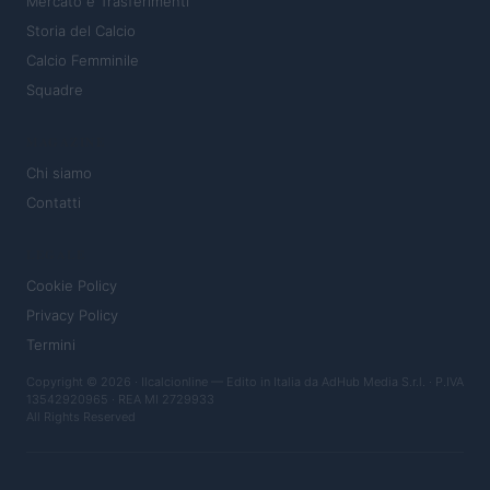
Mercato e Trasferimenti
Storia del Calcio
Calcio Femminile
Squadre
MAGAZINE
Chi siamo
Contatti
LEGALE
Cookie Policy
Privacy Policy
Termini
Copyright © 2026 · Ilcalcionline — Edito in Italia da
AdHub Media S.r.l.
· P.IVA
13542920965 · REA MI 2729933
All Rights Reserved