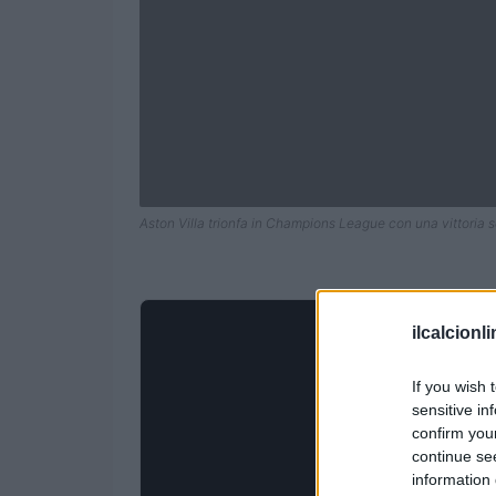
Aston Villa trionfa in Champions League con una vittoria s
ilcalcionl
If you wish 
sensitive in
confirm you
continue se
information 