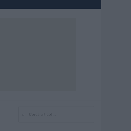
⌕
Cerca