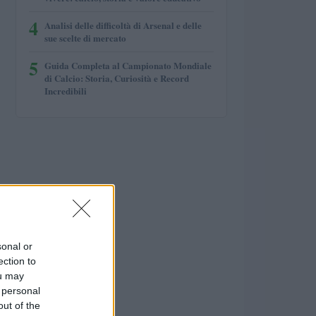
4
Analisi delle difficoltà di Arsenal e delle
sue scelte di mercato
5
Guida Completa al Campionato Mondiale
di Calcio: Storia, Curiosità e Record
Incredibili
sonal or
ection to
ou may
 personal
out of the