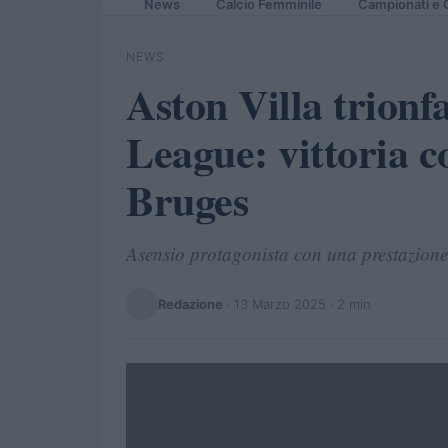
News
Calcio Femminile
Campionati e 
NEWS
Aston Villa trion
League: vittoria c
Bruges
Asensio protagonista con una prestazion
Redazione
·
13 Marzo 2025
· 2 min