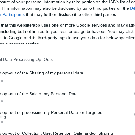
losure of your personal information by third parties on the IAB’s list of
. This information may also be disclosed by us to third parties on the
IA
Participants
that may further disclose it to other third parties.
 that this website/app uses one or more Google services and may gath
including but not limited to your visit or usage behaviour. You may click 
a e Bruges ha regalato emozioni e spettacolo ai tifosi
 to Google and its third-party tags to use your data for below specifi
na superiorità netta, chiudendo la partita con un
ogle consent section.
sensio
è stata senza dubbio il punto di forza della
l Data Processing Opt Outs
bblico e messo in difficoltà la difesa avversaria.
o opt-out of the Sharing of my personal data.
piettante
In
o opt-out of the Sale of my Personal Data.
ato la propria intenzione di dominare il gioco. Con un
In
a squadra ha creato diverse occasioni da gol. Asensio,
to opt-out of processing my Personal Data for Targeted
a messo in crisi i difensori del Bruges, contribuendo
ing.
gol è arrivato al 15° minuto, grazie a un tiro preciso
In
ssibilità di intervento.
o opt-out of Collection, Use, Retention, Sale, and/or Sharing