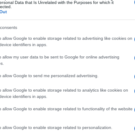
ersonal Data that Is Unrelated with the Purposes for which it
lected.
Out
ciare
consents
spingere, mantenendo alta l’intensità del gioco. Il
i padroni di casa si è dimostrata solida e ben
o allow Google to enable storage related to advertising like cookies on
evice identifiers in apps.
to il suo secondo gol, un capolavoro che ha esaltato i
gol, frutto di un’azione corale che ha evidenziato il
o allow my user data to be sent to Google for online advertising
s.
a dell’Aston Villa non è stata solo un risultato, ma una
uesta edizione della Champions League.
to allow Google to send me personalized advertising.
o allow Google to enable storage related to analytics like cookies on
evice identifiers in apps.
o allow Google to enable storage related to functionality of the website
o allow Google to enable storage related to personalization.