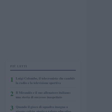
PIÙ LETTI
1
Luigi Colombo, il telecronista che cambiò
la radio e la televisione sportiva
2
Il Mirandés e il suo allenatore italiano:
una storia di successo inaspettato
3
Quando il gioco di squadra insegna a
vivere: calcio, storia e valore educativo