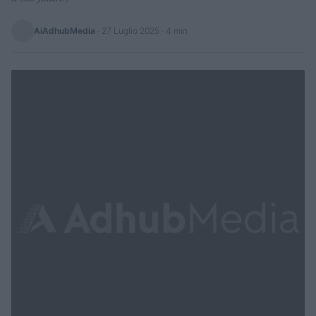
AiAdhubMedia
·
27 Luglio 2025
· 4 min