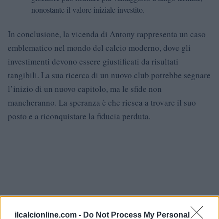
nonostante il valore iniziale investito.
In conclusione, la vicenda di Antony rappresenta un caso
emblematico nel mondo del calcio moderno, dove gli
investimenti devono essere giustificati da risultati
tangibili. La sua ricerca di un nuovo club potrebbe segnare
l’inizio di un nuovo capitolo, ma le sfide non
mancheranno. La speranza è che riesca a trovare il suo
posto e a riconquistare la fiducia perduta.
ilcalcionline.com -
Do Not Process My Personal