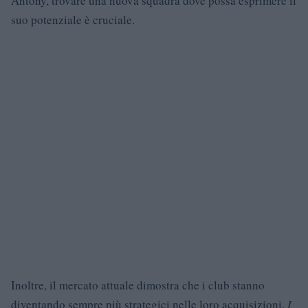
Antony, trovare una nuova squadra dove possa esprimere il
suo potenziale è cruciale.
Inoltre, il mercato attuale dimostra che i club stanno
diventando sempre più strategici nelle loro acquisizioni.
I