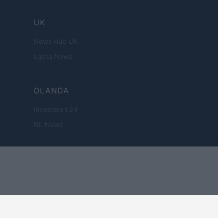
UK
News Hub UK
Lgbtq News
OLANDA
Investeren 24
NL Newz