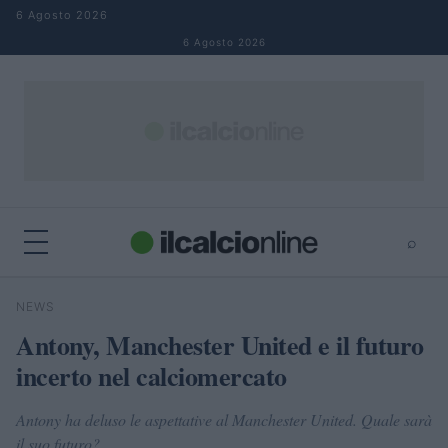
Salta al contenuto
6 Agosto 2026
6 Agosto 2026
⌕
×
⌕
NEWS
Cerca
Antony, Manchester United e il futuro
incerto nel calciomercato
Antony ha deluso le aspettative al Manchester United. Quale sarà
il suo futuro?