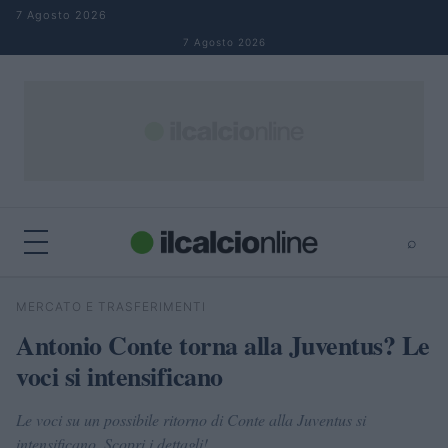
Salta al contenuto
7 Agosto 2026
7 Agosto 2026
⌕
×
⌕
MERCATO E TRASFERIMENTI
Cerca
Antonio Conte torna alla Juventus? Le
voci si intensificano
Le voci su un possibile ritorno di Conte alla Juventus si
intensificano. Scopri i dettagli!