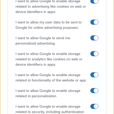
I want to allow Google to enable storage
Lukaku e il Napoli: la trattativa segreta e le destinazioni
related to advertising like cookies on web or
possibili
device identifiers in apps.
Ilaria Mauri · 7 Ago 2026
I want to allow my user data to be sent to
Google for online advertising purposes.
MERCATO E TRASFERIMENTI
I want to allow Google to send me
personalized advertising.
I want to allow Google to enable storage
related to analytics like cookies on web or
device identifiers in apps.
I want to allow Google to enable storage
related to functionality of the website or app.
I want to allow Google to enable storage
related to personalization.
Calciomercato: l’Atalanta in pole per Sebastiano Esposito, il
Cagliari pronto a voltare pagina
I want to allow Google to enable storage
Ilaria Mauri · 7 Ago 2026
related to security, including authentication