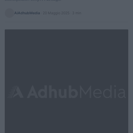
AiAdhubMedia
·
20 Maggio 2025
· 3 min