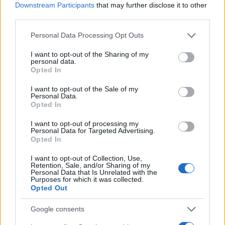
Downstream Participants
that may further disclose it to other
third parties.
Please note that this website/app uses one or more Google
Personal Data Processing Opt Outs
services and may gather and store information including but
not limited to your visit or usage behaviour. You may click to
I want to opt-out of the Sharing of my
personal data.
grant or deny consent to Google and its third-party tags to
Continua a leggere
Opted In
use your data for below specified purposes in below Google
consent section.
I want to opt-out of the Sale of my
Personal Data.
MERCATO E TRASFERIMENTI
Opted In
I want to opt-out of processing my
Personal Data for Targeted Advertising.
Opted In
I want to opt-out of Collection, Use,
Retention, Sale, and/or Sharing of my
Personal Data that Is Unrelated with the
Purposes for which it was collected.
Opted Out
Google consents