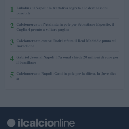
1
Lukaku e il Napoli: la trattativa segreta e le destinazioni
possibili
2
Calciomercato: l’Atalanta in pole per Sebastiano Esposito, il
Cagliari pronto a voltare pagina
3
Calciomercato estero: Rodri rifiuta il Real Madrid e punta sul
Barcellona
4
Gabriel Jesus al Napoli: l’Arsenal chiede 20 milioni di euro per
il brasiliano
5
Calciomercato Napoli: Gatti in pole per la difesa, la Juve dice
sì