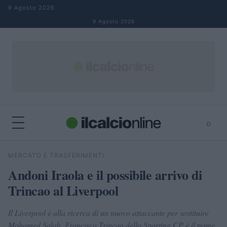
Salta al contenuto
9 Agosto 2026
9 Agosto 2026
⌕
×
⌕
MERCATO E TRASFERIMENTI
Cerca
Andoni Iraola e il possibile arrivo di
Trincao al Liverpool
Il Liverpool è alla ricerca di un nuovo attaccante per sostituire
Mohamed Salah. Francisco Trincao dello Sporting CP è il nome