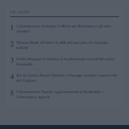
PIÙ LETTI
1
Calciomercato Atalanta: l’offerta per Kristensen e gli altri
obiettivi
2
Moussa Diaby all’Inter: le sfide del mercato e le strategie
tattiche
3
Giulia Dragoni al Chelsea: il trasferimento record del calcio
femminile
4
Kevin Carlos, Daniel Maldini e Giuseppe Aurelio: i nuovi volti
del Cagliari
5
Calciomercato Napoli: aggiornamenti su Badiashile e
l’alternativa Aguerd