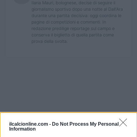
Ilaria Mauri, bolognese, decise di seguire il
giornalismo sportivo dopo una notte al Dall'Ara
durante una partita decisiva: oggi coordina le
pagine di competizioni e commenti. In
redazione predilige reportage sul campo e
conserva il biglietto di quella partita come
prova della svolta.
ilcalcionline.com -
Do Not Process My Personal
Information