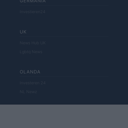
GERMANIA
Investieren24
UK
News Hub UK
Lgbtq News
OLANDA
Investeren 24
NL Newz