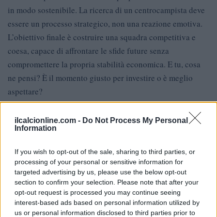
in modo sostenibile. La ricerca di un centrocampista deve
essere un processo strategico, non una reazione emotiva.
L’obiettivo finale è costruire una squadra competitiva e
coesa, capace di affrontare le sfide future senza
compromettere la propria stabilità economica. E tu, cosa
ne pensi? È il momento giusto per investire o è meglio
aspettare?
ilcalcionline.com -
Do Not Process My Personal
Information
AUTORE
AiAdhubMedia
If you wish to opt-out of the sale, sharing to third parties, or
processing of your personal or sensitive information for
targeted advertising by us, please use the below opt-out
section to confirm your selection. Please note that after your
opt-out request is processed you may continue seeing
interest-based ads based on personal information utilized by
us or personal information disclosed to third parties prior to