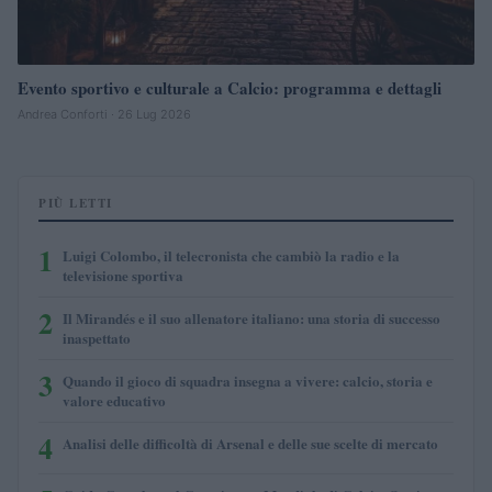
Evento sportivo e culturale a Calcio: programma e dettagli
Andrea Conforti · 26 Lug 2026
PIÙ LETTI
1
Luigi Colombo, il telecronista che cambiò la radio e la
televisione sportiva
2
Il Mirandés e il suo allenatore italiano: una storia di successo
inaspettato
3
Quando il gioco di squadra insegna a vivere: calcio, storia e
valore educativo
4
Analisi delle difficoltà di Arsenal e delle sue scelte di mercato