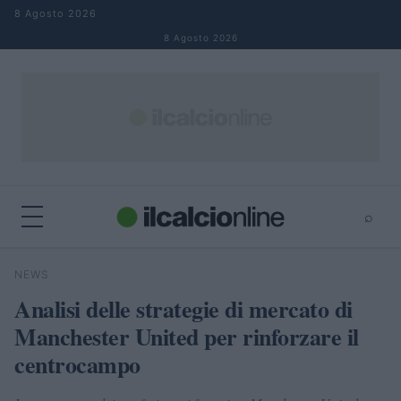
Salta al contenuto
8 Agosto 2026
8 Agosto 2026
⌕
×
⌕
NEWS
Cerca
Analisi delle strategie di mercato di
Manchester United per rinforzare il
centrocampo