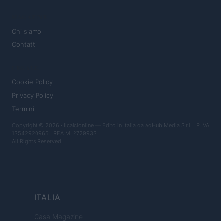
MAGAZINE
Chi siamo
Contatti
LEGALE
Cookie Policy
Privacy Policy
Termini
Copyright © 2026 · Ilcalcionline — Edito in Italia da
AdHub Media S.r.l.
· P.IVA
13542920965 · REA MI 2729933
All Rights Reserved
ITALIA
Casa Magazine