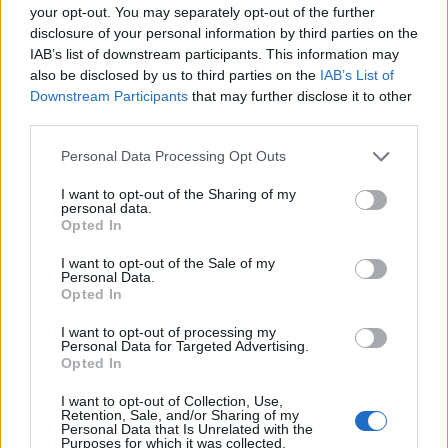
your opt-out. You may separately opt-out of the further
disclosure of your personal information by third parties on the
IAB’s list of downstream participants. This information may
also be disclosed by us to third parties on the
IAB’s List of
Downstream Participants
that may further disclose it to other
third parties.
Please note that this website/app uses one or more Google
Personal Data Processing Opt Outs
services and may gather and store information including but
not limited to your visit or usage behaviour. You may click to
I want to opt-out of the Sharing of my
personal data.
grant or deny consent to Google and its third-party tags to
Opted In
use your data for below specified purposes in below Google
consent section.
I want to opt-out of the Sale of my
Personal Data.
Opted In
I want to opt-out of processing my
Personal Data for Targeted Advertising.
Continua a leggere
Opted In
I want to opt-out of Collection, Use,
Retention, Sale, and/or Sharing of my
NEWS
Personal Data that Is Unrelated with the
Purposes for which it was collected.