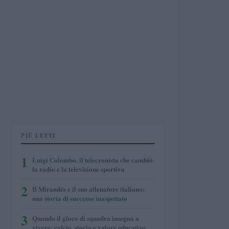
PIÙ LETTI
1
Luigi Colombo, il telecronista che cambiò
la radio e la televisione sportiva
2
Il Mirandés e il suo allenatore italiano:
una storia di successo inaspettato
3
Quando il gioco di squadra insegna a
vivere: calcio, storia e valore educativo