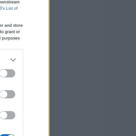
 downstream
B’s List of
er and store
to grant or
ed purposes