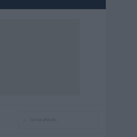
⌕
Cerca