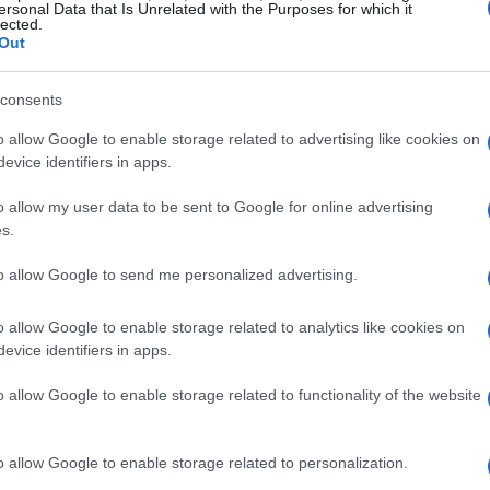
ersonal Data that Is Unrelated with the Purposes for which it
lected.
Out
consents
o allow Google to enable storage related to advertising like cookies on
evice identifiers in apps.
o allow my user data to be sent to Google for online advertising
oro prestazioni
s.
to allow Google to send me personalized advertising.
ugo Ekitike e Giorgi Mamardashvili hanno avuto
, in particolare, ha dimostrato un buon coinvolgimento
o allow Google to enable storage related to analytics like cookies on
ttavia, questo non basta per garantire un PMF (product-
evice identifiers in apps.
e. I nuovi innesti devono integrarsi rapidamente e
o allow Google to enable storage related to functionality of the website
essione su di loro sarà alta, e c’è il rischio di un
ore da tenere in considerazione.
o allow Google to enable storage related to personalization.