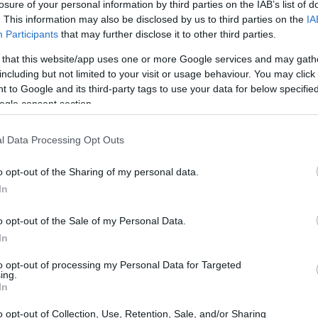
losure of your personal information by third parties on the IAB’s list of
ate (tasso di abbandono) dei tiri a rete è preoccupante e
. This information may also be disclosed by us to third parties on the
IA
Participants
that may further disclose it to other third parties.
romettente, la realizzazione continua a essere un punto
 that this website/app uses one or more Google services and may gath
including but not limited to your visit or usage behaviour. You may click 
 to Google and its third-party tags to use your data for below specifi
i Virgil van Dijk, che ha messo in evidenza una difesa
ogle consent section.
i fragilità. Ci si può chiedere: cosa succederà quando
e, ovvero il tasso di spesa, per rinforzare la difesa
l Data Processing Opt Outs
si.
o opt-out of the Sharing of my personal data.
In
o opt-out of the Sale of my Personal Data.
In
to opt-out of processing my Personal Data for Targeted
ing.
In
o opt-out of Collection, Use, Retention, Sale, and/or Sharing