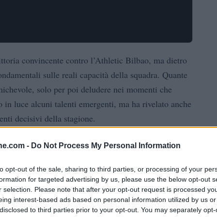
toria convincente contro l’Athletic Bilbao, ma dietro
damentali sulle reali capacità della squadra. Quante
amichevole, solo per poi deludere nei momenti che
o in luce alcuni talenti emergenti, ma ha rivelato anche
enti decisivi della stagione.
stazioni
ine.com -
Do Not Process My Personal Information
to opt-out of the sale, sharing to third parties, or processing of your per
erto le marcature con un gol, ma ha anche fallito un
formation for targeted advertising by us, please use the below opt-out s
h con un punteggio più rotondo. Cody Gakpo, con due
r selection. Please note that after your opt-out request is processed y
iale per diventare un elemento chiave in attacco.
eing interest-based ads based on personal information utilized by us or
disclosed to third parties prior to your opt-out. You may separately opt-
e: il Liverpool ha creato diverse occasioni, ma ha anche