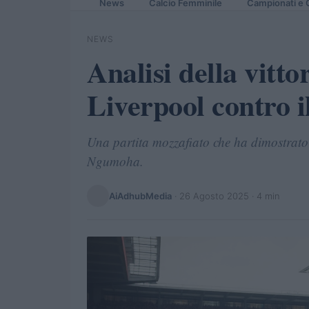
News
Calcio Femminile
Campionati e 
NEWS
Analisi della vitt
Liverpool contro i
Una partita mozzafiato che ha dimostrato l
Ngumoha.
AiAdhubMedia
·
26 Agosto 2025
· 4 min