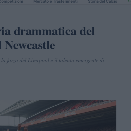
Competizioni
Mercato e Trasferimenti
Storia del Calcio
oria drammatica del
l Newcastle
a forza del Liverpool e il talento emergente di