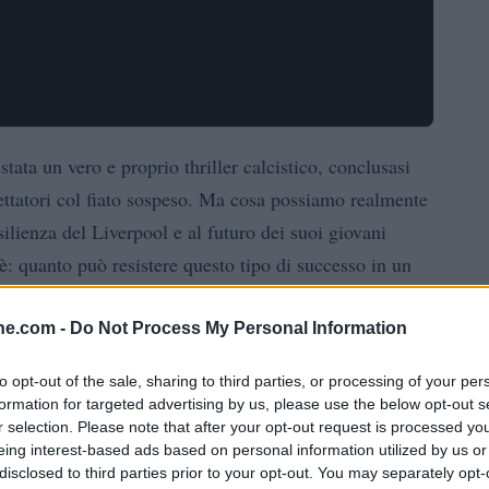
tata un vero e proprio thriller calcistico, conclusasi
pettatori col fiato sospeso. Ma cosa possiamo realmente
ilienza del Liverpool e al futuro dei suoi giovani
: quanto può resistere questo tipo di successo in un
e?
ine.com -
Do Not Process My Personal Information
si della prestazione
to opt-out of the sale, sharing to third parties, or processing of your per
formation for targeted advertising by us, please use the below opt-out s
de giusto, portandosi subito in vantaggio di 2-0 grazie a
r selection. Please note that after your opt-out request is processed y
i Hugo Ekitike. Tuttavia, il match ha preso una piega
eing interest-based ads based on personal information utilized by us or
disclosed to third parties prior to your opt-out. You may separately opt-
l’espulsione di Anthony Gordon, è riuscito a riaprire i