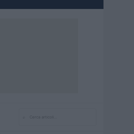
⌕
Cerca