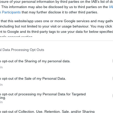
losure of your personal information by third parties on the IAB’s list of
aes. A questo punto, i dati di crescita raccontano una
. This information may also be disclosed by us to third parties on the
IA
Participants
that may further disclose it to other third parties.
alo di concentrazione, e il Newcastle ha saputo cogliere
 that this website/app uses one or more Google services and may gath
including but not limited to your visit or usage behaviour. You may click 
 to Google and its third-party tags to use your data for below specifi
asioni create: il Liverpool ha registrato 12 tiri, di cui
ogle consent section.
i con 5 in porta. Questo ci fa riflettere su come il
 suo dominio iniziale. La gestione del vantaggio e la
l Data Processing Opt Outs
one sono state messe a dura prova. Come si dice, non
o opt-out of the Sharing of my personal data.
r gestire il risultato, e qui il Liverpool ha avuto delle
In
o opt-out of the Sale of my Personal Data.
In
to opt-out of processing my Personal Data for Targeted
ing.
In
o opt-out of Collection, Use, Retention, Sale, and/or Sharing