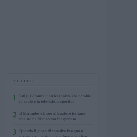
PIÙ LETTI
1
Luigi Colombo, il telecronista che cambiò
la radio e la televisione sportiva
2
Il Mirandés e il suo allenatore italiano:
una storia di successo inaspettato
3
Quando il gioco di squadra insegna a
vivere: calcio, storia e valore educativo