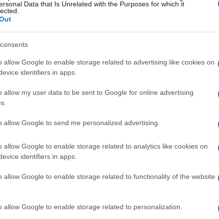
ersonal Data that Is Unrelated with the Purposes for which it
lected.
Out
consents
o allow Google to enable storage related to advertising like cookies on
evice identifiers in apps.
o allow my user data to be sent to Google for online advertising
s.
to allow Google to send me personalized advertising.
alento emergente
o allow Google to enable storage related to analytics like cookies on
giovane Rio Ngumoha, che ha siglato un gol straordinario
evice identifiers in apps.
sì la vittoria al Liverpool. Il suo allenatore ha elogiato
o allow Google to enable storage related to functionality of the website
a fare la differenza la fiducia di un sedicenne in una
a lanciato un prodotto nel mondo tech sa che il talento
o allow Google to enable storage related to personalization.
ia di sviluppo per sostenere questi giovani atleti.