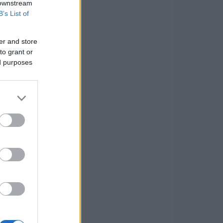
 downstream
B’s List of
er and store
to grant or
ed purposes