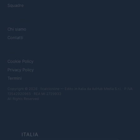
Squadre
MAGAZINE
Chi siamo
Contatti
LEGALE
Cookie Policy
Privacy Policy
Termini
Copyright © 2026 · Ilcalcionline — Edito in Italia da
AdHub Media S.r.l.
· P.IVA
13542920965 · REA MI 2729933
All Rights Reserved
ITALIA