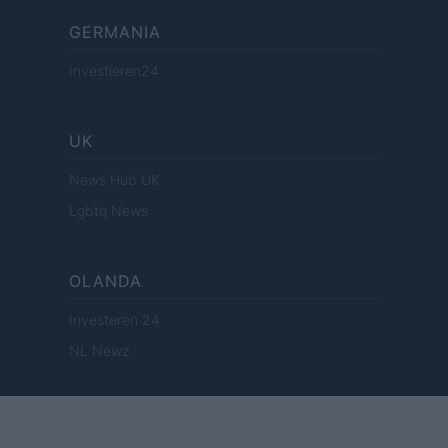
GERMANIA
Investieren24
UK
News Hub UK
Lgbtq News
OLANDA
Investeren 24
NL Newz