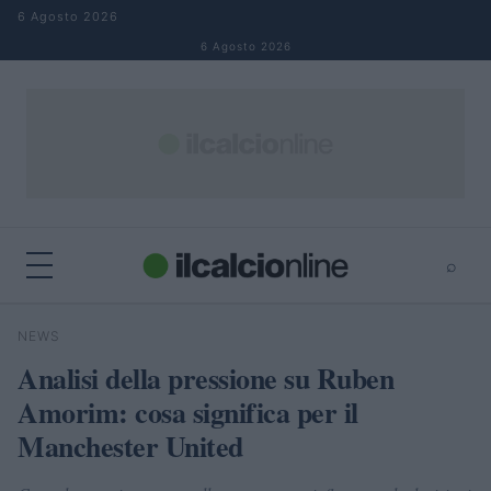
Salta al contenuto
6 Agosto 2026
6 Agosto 2026
⌕
×
⌕
NEWS
Cerca
Analisi della pressione su Ruben
Amorim: cosa significa per il
Manchester United