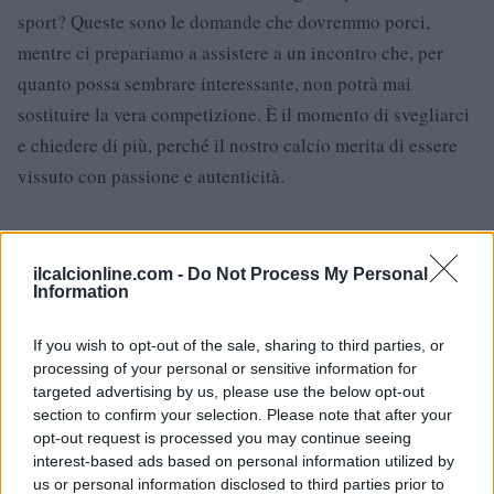
sport? Queste sono le domande che dovremmo porci,
mentre ci prepariamo a assistere a un incontro che, per
quanto possa sembrare interessante, non potrà mai
sostituire la vera competizione. È il momento di svegliarci
e chiedere di più, perché il nostro calcio merita di essere
vissuto con passione e autenticità.
AUTORE
ilcalcionline.com -
Do Not Process My Personal
AiAdhubMedia
Information
If you wish to opt-out of the sale, sharing to third parties, or
processing of your personal or sensitive information for
targeted advertising by us, please use the below opt-out
section to confirm your selection. Please note that after your
opt-out request is processed you may continue seeing
interest-based ads based on personal information utilized by
us or personal information disclosed to third parties prior to