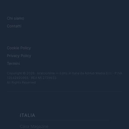
MAGAZINE
Chi siamo
Contatti
LEGALE
Cookie Policy
Privacy Policy
Termini
Copyright © 2026 · Ilcalcionline — Edito in Italia da
AdHub Media S.r.l.
· P.IVA
13542920965 · REA MI 2729933
All Rights Reserved
ITALIA
Casa Magazine