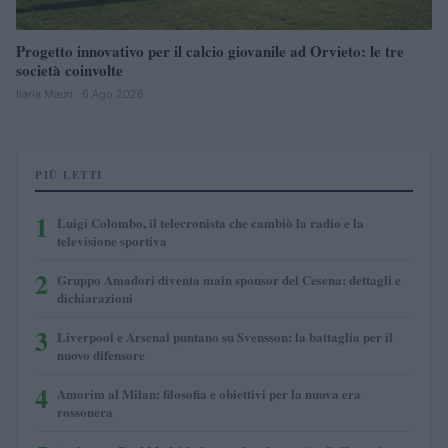
Progetto innovativo per il calcio giovanile ad Orvieto: le tre
società coinvolte
Ilaria Mauri · 6 Ago 2026
PIÙ LETTI
1
Luigi Colombo, il telecronista che cambiò la radio e la
televisione sportiva
2
Gruppo Amadori diventa main sponsor del Cesena: dettagli e
dichiarazioni
3
Liverpool e Arsenal puntano su Svensson: la battaglia per il
nuovo difensore
4
Amorim al Milan: filosofia e obiettivi per la nuova era
rossonera