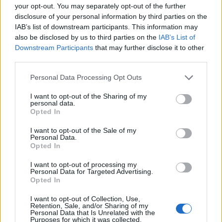
your opt-out. You may separately opt-out of the further
disclosure of your personal information by third parties on the
IAB’s list of downstream participants. This information may
also be disclosed by us to third parties on the
IAB’s List of
Downstream Participants
that may further disclose it to other
third parties.
Please note that this website/app uses one or more Google
Personal Data Processing Opt Outs
services and may gather and store information including but
not limited to your visit or usage behaviour. You may click to
I want to opt-out of the Sharing of my
personal data.
grant or deny consent to Google and its third-party tags to
Opted In
use your data for below specified purposes in below Google
consent section.
I want to opt-out of the Sale of my
Personal Data.
Opted In
Continua a leggere
I want to opt-out of processing my
Personal Data for Targeted Advertising.
Opted In
MERCATO E TRASFERIMENTI
I want to opt-out of Collection, Use,
Retention, Sale, and/or Sharing of my
Personal Data that Is Unrelated with the
Purposes for which it was collected.