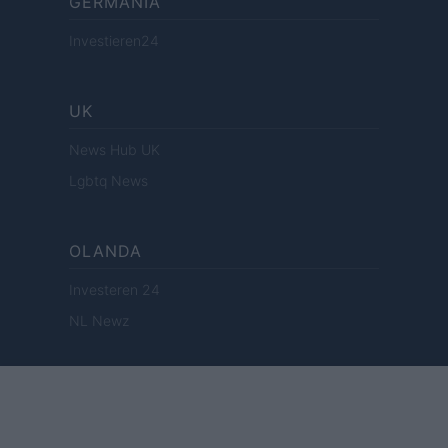
GERMANIA
Investieren24
UK
News Hub UK
Lgbtq News
OLANDA
Investeren 24
NL Newz