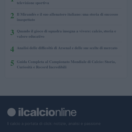
televisione sportiva
2
Il Mirandés e il suo allenatore italiano: una storia di successo
inaspettato
3
Quando il gioco di squadra insegna a vivere: calcio, storia e
valore educativo
4
Analisi delle difficoltà di Arsenal e delle sue scelte di mercato
5
Guida Completa al Campionato Mondiale di Calcio: Storia,
Curiosità e Record Incredibili
Il calcio a portata di click: notizie, analisi e passione