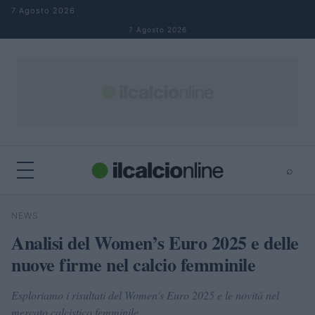
Salta al contenuto
7 Agosto 2026
7 Agosto 2026
⌕
×
⌕
NEWS
Cerca
Analisi del Women’s Euro 2025 e delle
nuove firme nel calcio femminile
Esploriamo i risultati del Women's Euro 2025 e le novità nel
mercato calcistico femminile.