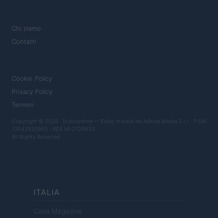
MAGAZINE
Chi siamo
Contatti
LEGALE
Cookie Policy
Privacy Policy
Termini
Copyright © 2026 · Ilcalcionline — Edito in Italia da
AdHub Media S.r.l.
· P.IVA
13542920965 · REA MI 2729933
All Rights Reserved
ITALIA
Casa Magazine