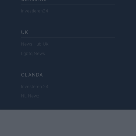
Investieren24
UK
News Hub UK
Lgbtq News
OLANDA
Investeren 24
NL Newz