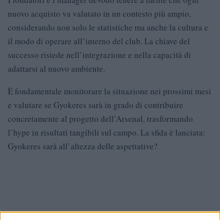
nuovo acquisto va valutato in un contesto più ampio,
considerando non solo le statistiche ma anche la cultura e
il modo di operare all’interno del club. La chiave del
successo risiede nell’integrazione e nella capacità di
adattarsi al nuovo ambiente.
È fondamentale monitorare la situazione nei prossimi mesi
e valutare se Gyokeres sarà in grado di contribuire
concretamente al progetto dell’Arsenal, trasformando
l’hype in risultati tangibili sul campo. La sfida è lanciata:
Gyokeres sarà all’altezza delle aspettative?