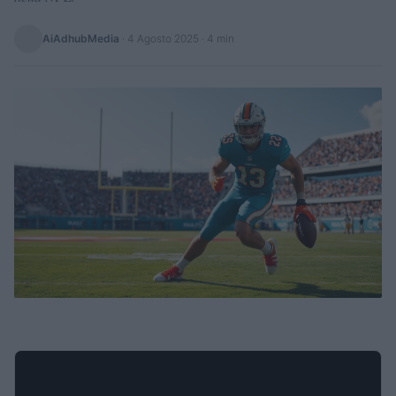
AiAdhubMedia
·
4 Agosto 2025
· 4 min