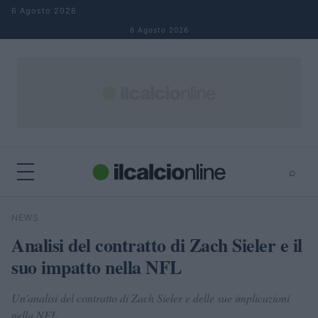
Salta al contenuto
6 Agosto 2026
6 Agosto 2026
⌕
×
⌕
NEWS
Cerca
Analisi del contratto di Zach Sieler e il
suo impatto nella NFL
Un'analisi del contratto di Zach Sieler e delle sue implicazioni
nella NFL.