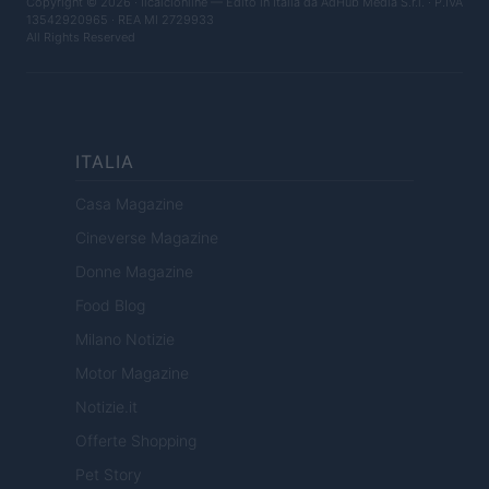
Copyright © 2026 · Ilcalcionline — Edito in Italia da
AdHub Media S.r.l.
· P.IVA
13542920965 · REA MI 2729933
All Rights Reserved
ITALIA
Casa Magazine
Cineverse Magazine
Donne Magazine
Food Blog
Milano Notizie
Motor Magazine
Notizie.it
Offerte Shopping
Pet Story