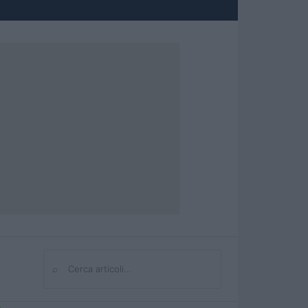
⌕
Cerca