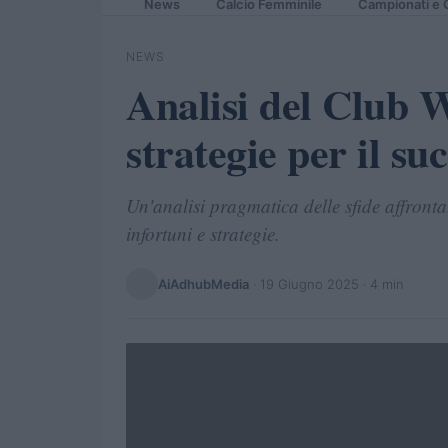
News
Calcio Femminile
Campionati e 
NEWS
Analisi del Club W
strategie per il su
Un'analisi pragmatica delle sfide affront
infortuni e strategie.
AiAdhubMedia
·
19 Giugno 2025
· 4 min