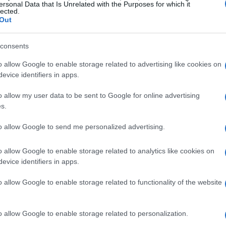
ersonal Data that Is Unrelated with the Purposes for which it
lected.
 i club devono investire in tecnologie di monitoraggio e
Out
i. I dati di crescita raccontano una storia diversa quando
pero e wellness. Le squadre che hanno deciso di
consents
diminuzione del tasso di infortuni
to una
e un
o allow Google to enable storage related to advertising like cookies on
. In questo contesto, la preparazione non è solo
evice identifiers in apps.
o allow my user data to be sent to Google for online advertising
s.
to allow Google to send me personalized advertising.
o allow Google to enable storage related to analytics like cookies on
evice identifiers in apps.
o allow Google to enable storage related to functionality of the website
o allow Google to enable storage related to personalization.