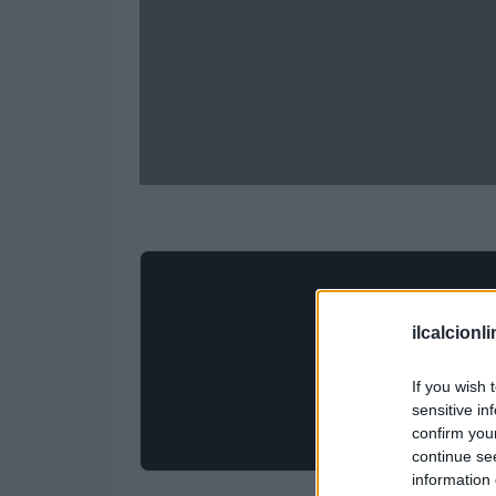
ilcalcionl
If you wish 
sensitive in
confirm you
continue se
information 