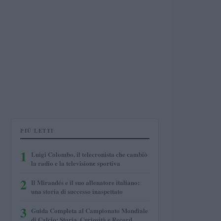
PIÙ LETTI
1
Luigi Colombo, il telecronista che cambiò
la radio e la televisione sportiva
2
Il Mirandés e il suo allenatore italiano:
una storia di successo inaspettato
3
Guida Completa al Campionato Mondiale
di Calcio: Storia, Curiosità e Record