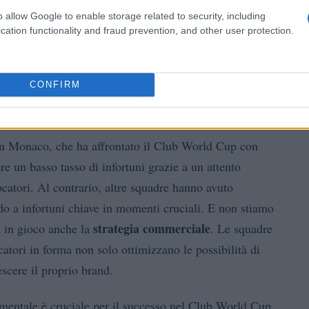
o allow Google to enable storage related to security, including
cation functionality and fraud prevention, and other user protection.
CONFIRM
enti nel Club World Cup
n Monaco, che ha affrontato il Club World Cup con
e un basso tasso di infortuni grazie a un attento
ocatori. Al contrario, altre squadre hanno avuto
ando a infortuni chiave in momenti cruciali. E non stiamo
strategia commerciale
a in gioco anche la
. Le squadre
atori in forma non solo ottimizzano le possibilità di
scere il proprio brand.
e mentale è cruciale per il successo nel Club World Cup.