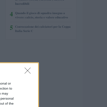
Incredibili
4
Quando il gioco di squadra insegna a
vivere: calcio, storia e valore educativo
5
Convocazione dei calciatori per la Coppa
Italia Serie C
sonal or
ection to
ou may
 personal
out of the