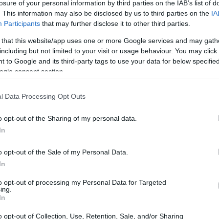
losure of your personal information by third parties on the IAB’s list of
scenico prestigioso
per le squadre di calcio, ma non
. This information may also be disclosed by us to third parties on the
IA
a notizia del ricovero di Kylian Mbappé, stella del
Participants
that may further disclose it to other third parties.
r saltato l’apertura del torneo, ha acceso i riflettori
 that this website/app uses one or more Google services and may gath
e prepararsi a eventi così imprevedibili? E che impatto
including but not limited to your visit or usage behaviour. You may click 
 to Google and its third-party tags to use your data for below specifi
ogle consent section.
 Club World Cup
l Data Processing Opt Outs
evento che mette alla prova
ld Cup rappresenta un
non
o opt-out of the Sharing of my personal data.
In
nza delle squadre. Quando si parla di infortuni, come
ce può essere devastante. Prendiamo ad esempio alcune
o opt-out of the Sale of my Personal Data.
no subito alti tassi di infortuni hanno visto un aumento
In
LTV
tivo sul loro
(Lifetime Value). La domanda sorge
to opt-out of processing my Personal Data for Targeted
ing.
e l’allenamento e la preparazione fisica per
In
tere la salute dei propri giocatori?
o opt-out of Collection, Use, Retention, Sale, and/or Sharing