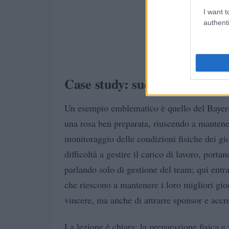
I want t
authenti
Case study: successi e fallim
Un esempio emblematico è quello del Bayer
una rosa ben preparata, riuscendo a mantener
monitoraggio delle condizioni fisiche dei gi
difficoltà a gestire il carico di lavoro, port
parlando solo di gestione del team; qui entr
che riescono a mantenere i loro migliori gioc
vincere, ma anche di attrarre sponsor e accre
La lezione è chiara: la preparazione fisica 