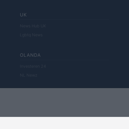
UK
News Hub UK
Lgbtq News
OLANDA
Investeren 24
NL Newz