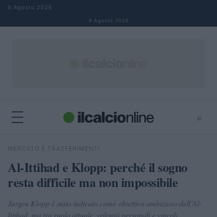
Salta al contenuto
9 Agosto 2026
9 Agosto 2026
⌕
×
⌕
MERCATO E TRASFERIMENTI
Cerca
Al-Ittihad e Klopp: perché il sogno
resta difficile ma non impossibile
Jurgen Klopp è stato indicato come obiettivo ambizioso dell’Al-
Ittihad, ma tra ruolo attuale, volontà personali e vincoli