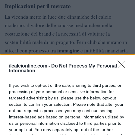
Implicazioni per il mercato
La vicenda mette in luce due dinamiche del calcio
moderno: il valore delle «mosse mediatiche» nella
costruzione del brand e la necessità di valutare la
sostenibilità reale di un progetto. Per i club che mirano in
immagine
alto, il compromesso tra
e fattibilità finanziaria
è inevitabile.
ilcalcionline.com -
Do Not Process My Personal
Information
In conclusione, l’ipotesi Klopp all’Al-Ittihad resta
affascinante ma, allo stato attuale, più simbolica che
If you wish to opt-out of the sale, sharing to third parties, or
concreta. Le parti interessate potranno rivalutare la
processing of your personal or sensitive information for
situazione solo se cambieranno i parametri fondamentali
targeted advertising by us, please use the below opt-out
section to confirm your selection. Please note that after your
che oggi la rendono impossibile o altamente improbabile.
opt-out request is processed you may continue seeing
interest-based ads based on personal information utilized by
us or personal information disclosed to third parties prior to
your opt-out. You may separately opt-out of the further
AUTORE