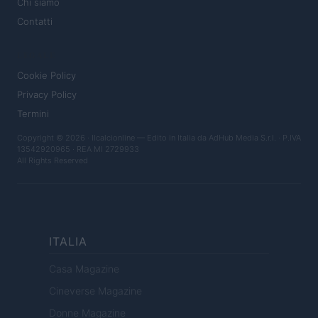
Chi siamo
Contatti
LEGALE
Cookie Policy
Privacy Policy
Termini
Copyright © 2026 · Ilcalcionline — Edito in Italia da
AdHub Media S.r.l.
· P.IVA
13542920965 · REA MI 2729933
All Rights Reserved
ITALIA
Casa Magazine
Cineverse Magazine
Donne Magazine