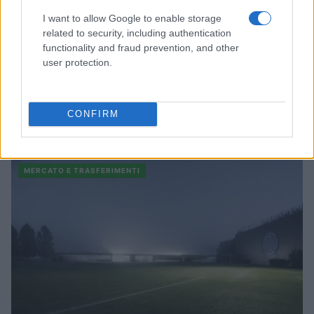
I want to allow Google to enable storage
related to security, including authentication
functionality and fraud prevention, and other
user protection.
Calciomercato Atalanta: l’offerta per Kristensen e gli altri
CONFIRM
obiettivi
Francesca Lombardi · 8 Ago 2026
MERCATO E TRASFERIMENTI