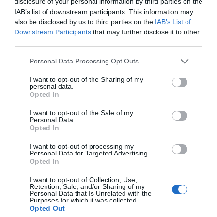
disclosure of your personal information by third parties on the
Andrea Conforti
IAB’s list of downstream participants. This information may
Andrea Conforti, 46enne torinese dal look
also be disclosed by us to third parties on the
IAB’s List of
casual e naturale, è un analista tattico che
Downstream Participants
that may further disclose it to other
trasforma dati e clip in racconti social. Ricorda
third parties.
quando annotò la rimonta al box stampa dello
Please note that this website/app uses one or more Google
Stadio Olimpico Grande Torino: da
Personal Data Processing Opt Outs
services and may gather and store information including but
quell'appunto nacque la sua linea editoriale,
not limited to your visit or usage behaviour. You may click to
I want to opt-out of the Sharing of my
che propugna spiegazioni visive per il tifoso
personal data.
grant or deny consent to Google and its third-party tags to
critico. Dettaglio unico: una stagione allenatore
Opted In
use your data for below specified purposes in below Google
under15 al Chieri e ciclista urbano.
consent section.
I want to opt-out of the Sale of my
Personal Data.
Opted In
I want to opt-out of processing my
Personal Data for Targeted Advertising.
Opted In
I want to opt-out of Collection, Use,
Retention, Sale, and/or Sharing of my
Personal Data that Is Unrelated with the
Purposes for which it was collected.
Opted Out