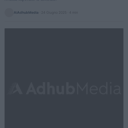
AiAdhubMedia
·
24 Giugno 2025
· 4 min