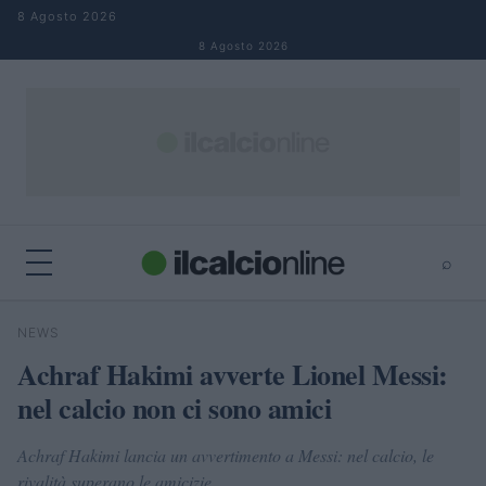
Salta al contenuto
8 Agosto 2026
8 Agosto 2026
⌕
×
⌕
NEWS
Cerca
Achraf Hakimi avverte Lionel Messi:
nel calcio non ci sono amici
Achraf Hakimi lancia un avvertimento a Messi: nel calcio, le
rivalità superano le amicizie.