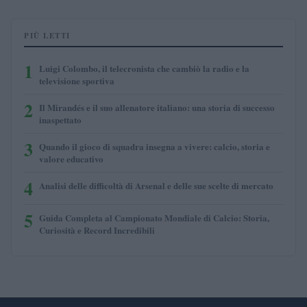
PIÙ LETTI
1
Luigi Colombo, il telecronista che cambiò la radio e la
televisione sportiva
2
Il Mirandés e il suo allenatore italiano: una storia di successo
inaspettato
3
Quando il gioco di squadra insegna a vivere: calcio, storia e
valore educativo
4
Analisi delle difficoltà di Arsenal e delle sue scelte di mercato
5
Guida Completa al Campionato Mondiale di Calcio: Storia,
Curiosità e Record Incredibili