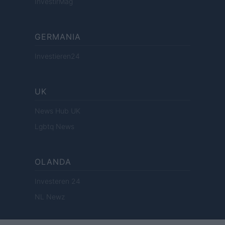
InvestirMag
GERMANIA
Investieren24
UK
News Hub UK
Lgbtq News
OLANDA
Investeren 24
NL Newz