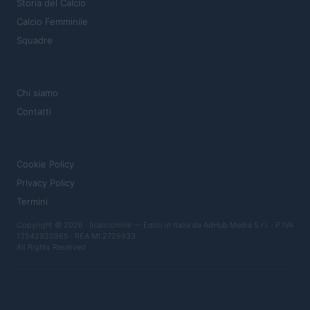
Storia del Calcio
Calcio Femminile
Squadre
MAGAZINE
Chi siamo
Contatti
LEGALE
Cookie Policy
Privacy Policy
Termini
Copyright © 2026 · Ilcalcionline — Edito in Italia da
AdHub Media S.r.l.
· P.IVA
13542920965 · REA MI 2729933
All Rights Reserved