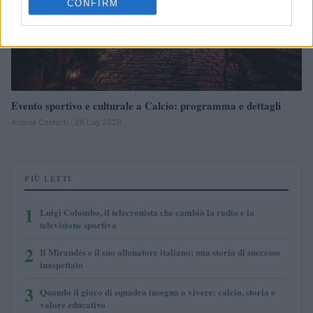
CONFIRM
Evento sportivo e culturale a Calcio: programma e dettagli
Andrea Conforti · 26 Lug 2026
PIÙ LETTI
1
Luigi Colombo, il telecronista che cambiò la radio e la
televisione sportiva
2
Il Mirandés e il suo allenatore italiano: una storia di successo
inaspettato
3
Quando il gioco di squadra insegna a vivere: calcio, storia e
valore educativo