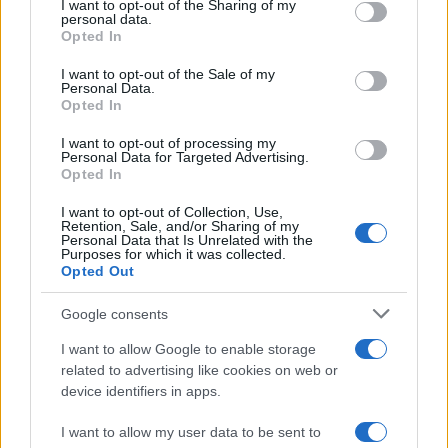
not limited to your visit or usage behaviour. You may click to
I want to opt-out of the Sharing of my
personal data.
grant or deny consent to Google and its third-party tags to
Opted In
NEWS
use your data for below specified purposes in below Google
consent section.
I want to opt-out of the Sale of my
Personal Data.
Opted In
I want to opt-out of processing my
Personal Data for Targeted Advertising.
Opted In
I want to opt-out of Collection, Use,
Retention, Sale, and/or Sharing of my
Personal Data that Is Unrelated with the
Purposes for which it was collected.
Opted Out
CSI Bergamo: Tra Corsi, Eventi e Protezione dei Dati
Google consents
Personali
I want to allow Google to enable storage
Francesca Lombardi · 29 Lug 2026
related to advertising like cookies on web or
device identifiers in apps.
NEWS
I want to allow my user data to be sent to