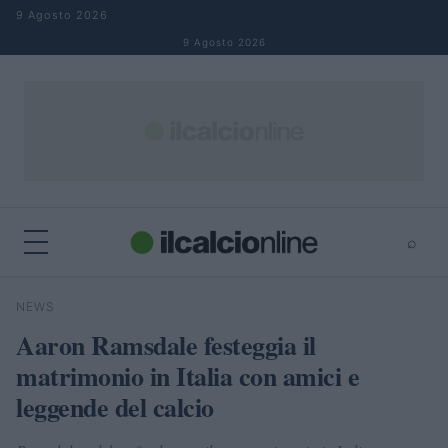
Salta al contenuto
9 Agosto 2026
9 Agosto 2026
⌕
×
⌕
NEWS
Cerca
Aaron Ramsdale festeggia il
matrimonio in Italia con amici e
leggende del calcio